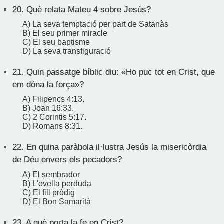
20.
Què relata Mateu 4 sobre Jesús?
A) La seva temptació per part de Satanàs
B) El seu primer miracle
C) El seu baptisme
D) La seva transfiguració
21.
Quin passatge bíblic diu: «Ho puc tot en Crist, que
em dóna la força»?
A) Filipencs 4:13.
B) Joan 16:33.
C) 2 Corintis 5:17.
D) Romans 8:31.
22.
En quina paràbola il·lustra Jesús la misericòrdia
de Déu envers els pecadors?
A) El sembrador
B) L'ovella perduda
C) El fill pròdig
D) El Bon Samarità
23.
A què porta la fe en Crist?