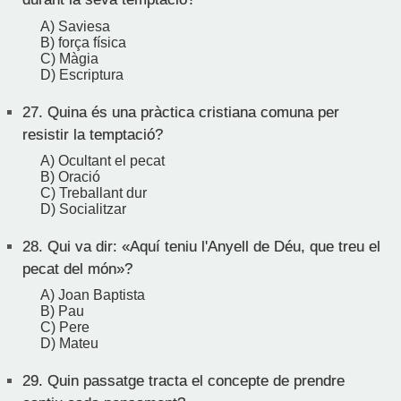
A) Saviesa
B) força física
C) Màgia
D) Escriptura
27.
Quina és una pràctica cristiana comuna per
resistir la temptació?
A) Ocultant el pecat
B) Oració
C) Treballant dur
D) Socialitzar
28.
Qui va dir: «Aquí teniu l'Anyell de Déu, que treu el
pecat del món»?
A) Joan Baptista
B) Pau
C) Pere
D) Mateu
29.
Quin passatge tracta el concepte de prendre