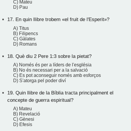
C) Mateu
D) Pau
17.
En quin llibre trobem «el fruit de l'Esperit»?
A) Titus
B) Filipencs
C) Gàlates
D) Romans
18.
Què diu 2 Pere 1:3 sobre la pietat?
A) Només és per a líders de l'església
B) No és necessari per a la salvació
C) Es pot aconseguir només amb esforços
D) S'atorga pel poder diví
19.
Quin llibre de la Bíblia tracta principalment el
concepte de guerra espiritual?
A) Mateu
B) Revelació
C) Gènesi
D) Efesis