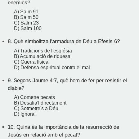
enemics?
A) Salm 91
B) Salm 50
C) Salm 23
D) Salm 100
8.
Què simbolitza l'armadura de Déu a Efesis 6?
A) Tradicions de l'església
B) Acumulació de riquesa
C) Guerra física
D) Defensa espiritual contra el mal
9.
Segons Jaume 4:7, què hem de fer per resistir el
diable?
A) Cometre pecats
B) Desafia'l directament
C) Sotmetre's a Déu
D) Ignora'l
10.
Quina és la importància de la resurrecció de
Jesús en relació amb el pecat?