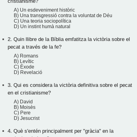
cristianisme?
A) Un esdeveniment històric
B) Una transgressió contra la voluntat de Déu
C) Una teoria sociopolítica
D) Un instint humà natural
2.
Quin llibre de la Bíblia emfatitza la victòria sobre el
pecat a través de la fe?
A) Romans
B) Levític
C) Èxode
D) Revelació
3.
Qui es considera la victòria definitiva sobre el pecat
en el cristianisme?
A) David
B) Moisès
C) Pere
D) Jesucrist
4.
Què s'entén principalment per "gràcia" en la