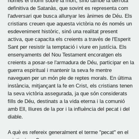
només el triomf sobre la mort, sinó també la derrota
definitiva de Satanàs, que sovint es representa com
l'adversari que busca allunyar les ànimes de Déu. Els
cristians creuen que aquesta victòria no és només un
esdeveniment històric, sinó una realitat present
activa, que capacita els creients a través de l'Esperit
Sant per resistir la temptació i viure en justícia. Els
ensenyaments del Nou Testament encoratgen els
creients a posar-se l'armadura de Déu, participar en la
guerra espiritual i mantenir la seva fe mentre
naveguen per un món ple de reptes morals. En última
instància, mitjançant la fe en Crist, els cristians tenen
la seva victòria assegurada, ja que són considerats
fills de Déu, destinats a la vida eterna i la comunió
amb Ell, lliures de la por i la influència del pecat i del
diable.
A què es refereix generalment el terme "pecat" en el