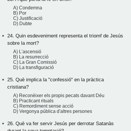
A) Condemna
B) Por
C) Justificació
D) Dubte
24.
Quin esdeveniment representa el triomf de Jesús
sobre la mort?
A) L'ascensió
B) La resurrecció
C) La Gran Comissió
D) La transfiguració
25.
Què implica la "confessió" en la pràctica
cristiana?
A) Reconèixer els propis pecats davant Déu
B) Practicant rituals
C) Remordiment sense acció
D) Vergonya pública d'altres persones
26.
Què va fer servir Jesús per derrotar Satanàs
durant la seva temptació?