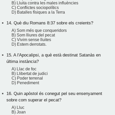
B) Lluita contra les males influències
C) Conflictes sociopolítics
D) Batalles físiques a la Terra
14.
Què diu Romans 8:37 sobre els creients?
A) Som més que conqueridors
B) Som lliures del pecat
C) Vivim sense lluites
D) Estem derrotats.
15.
A l'Apocalipsi, a què està destinat Satanàs en
última instància?
A) Llac de foc
B) Llibertat de judici
C) Poder terrenal
D) Penediment
16.
Quin apòstol és conegut pel seu ensenyament
sobre com superar el pecat?
A) Lluc
B) Joan