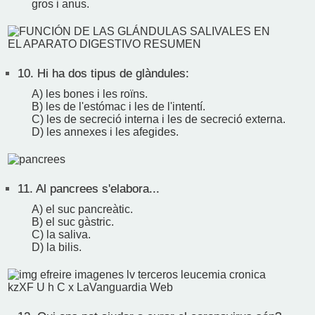
gros i anus.
10.
Hi ha dos tipus de glàndules:
A) les bones i les roïns.
B) les de l'estómac i les de l'intentí.
C) les de secreció interna i les de secreció externa.
D) les annexes i les afegides.
11.
Al pancrees s'elabora...
A) el suc pancreàtic.
B) el suc gàstric.
C) la saliva.
D) la bilis.