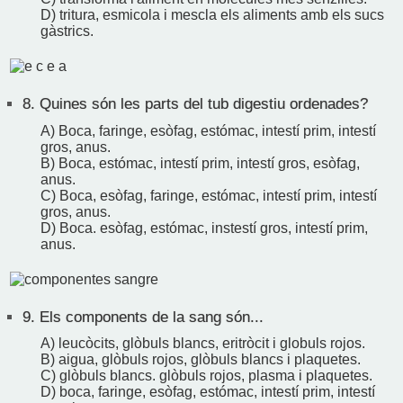
D) tritura, esmicola i mescla els aliments amb els sucs
gàstrics.
8.
Quines són les parts del tub digestiu ordenades?
A) Boca, faringe, esòfag, estómac, intestí prim, intestí
gros, anus.
B) Boca, estómac, intestí prim, intestí gros, esòfag,
anus.
C) Boca, esòfag, faringe, estómac, intestí prim, intestí
gros, anus.
D) Boca. esòfag, estómac, instestí gros, intestí prim,
anus.
9.
Els components de la sang són...
A) leucòcits, glòbuls blancs, eritròcit i globuls rojos.
B) aigua, glòbuls rojos, glòbuls blancs i plaquetes.
C) glòbuls blancs. glòbuls rojos, plasma i plaquetes.
D) boca, faringe, esòfag, estómac, intestí prim, intestí