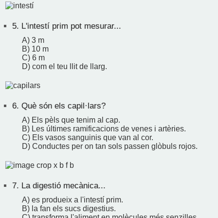
5.
L'intestí prim pot mesurar...
A) 3 m
B) 10 m
C) 6 m
D) com el teu llit de llarg.
6.
Què són els capil·lars?
A) Els pèls que tenim al cap.
B) Les últimes ramificacions de venes i artèries.
C) Els vasos sanguinis que van al cor.
D) Conductes per on tan sols passen glòbuls rojos.
7.
La digestió mecànica...
A) es produeix a l'intestí prim.
B) la fan els sucs digestius.
C) transforma l'aliment en molècules més senzilles.