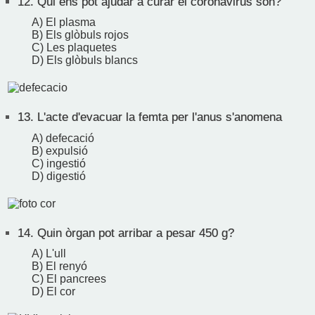
12.
Qui ens pot ajudar a curar el coronavirus són?
A) El plasma
B) Els glòbuls rojos
C) Les plaquetes
D) Els glòbuls blancs
13.
L'acte d'evacuar la femta per l'anus s'anomena
A) defecació
B) expulsió
C) ingestió
D) digestió
14.
Quin òrgan pot arribar a pesar 450 g?
A) L'ull
B) El renyó
C) El pancrees
D) El cor