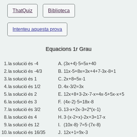
ThatQuiz
Biblioteca
Intenteu aquesta prova
Equacions 1r Grau
1.
la solució és -4
A.
(3x+4)·5=5x+40
2.
la solució és -4/3
B.
11x-5+8x=3x+4+7-3x-8+1
3.
la solució és 1
C.
2x+8=5x-1
4.
la solució és 1/2
D.
4x-3/2=3x
5.
la solució és 2
E.
12x+8+3-2x-7-x=4x-5+5x-x+5
6.
la solució és 3
F.
(4x-2)·5=18x-8
7.
la solució és 3/2
G.
13-x+2x-3=2*(x-1)
8.
la solució és 4
H.
3·(x-2+x)-2x+3=17-x
9.
la solució és 12
I.
(10x-8)·7=5·(7x-8)
10.
la solució és 16/35
J.
12x+1=9x-3