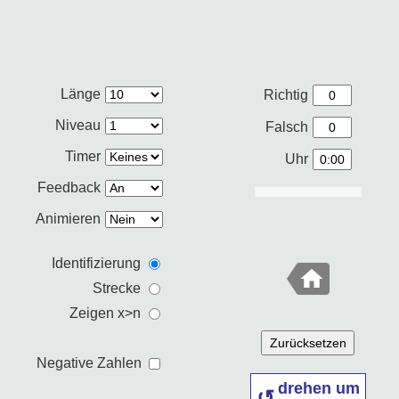
Länge
Richtig
Niveau
Falsch
Timer
Uhr
Feedback
Animieren
Identifizierung
Strecke
Zeigen x>n
Zurücksetzen
Negative Zahlen
drehen um