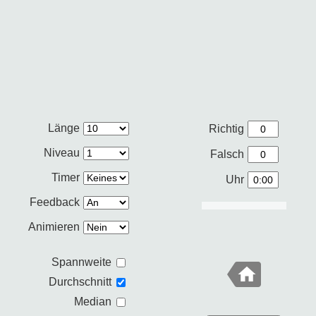
Länge
Richtig
Niveau
Falsch
Timer
Uhr
Feedback
Animieren
Spannweite
Durchschnitt
Median