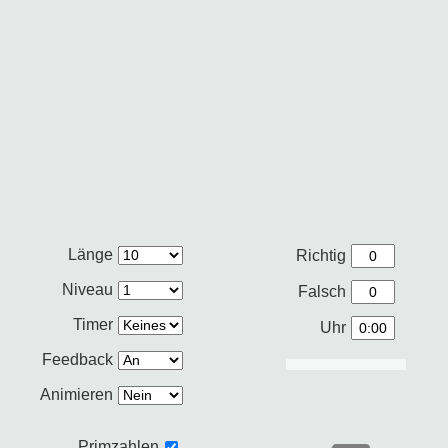
Länge
Richtig
Niveau
Falsch
Timer
Uhr
Feedback
Animieren
Primzahlen