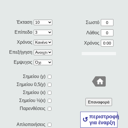
Έκταση
Σωστό
Επίπεδο
Λάθος
Χρόνος
Χρόνος
Επεξήγηση
Εμψυχος
Σημείου (y)
Σημείου 0,5(y)
Σημείου (x)
Σημείου ½(x)
Επαναφορά
Παρενθέσεις
περιστροφή
για έναρξη
Απλοποιήσεις