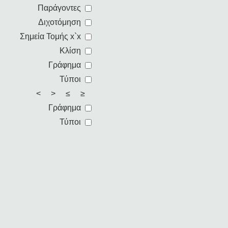
Παράγοντες
Διχοτόμηση
Σημεία Τομής x`x
Κλίση
Γράφημα
Τύποι
< > ≤ ≥
Γράφημα
Τύποι