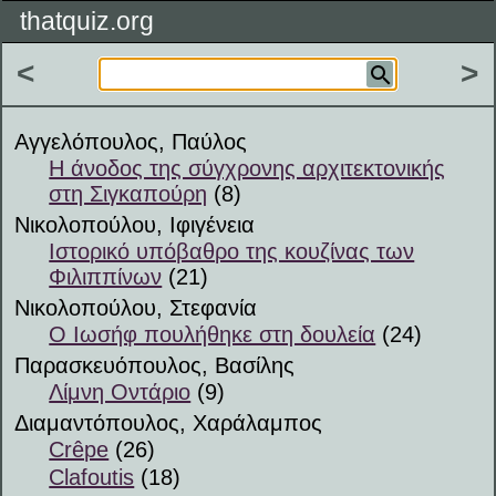
thatquiz.org
<
>
Αγγελόπουλος, Παύλος
Η άνοδος της σύγχρονης αρχιτεκτονικής
στη Σιγκαπούρη
(8)
Νικολοπούλου, Ιφιγένεια
Ιστορικό υπόβαθρο της κουζίνας των
Φιλιππίνων
(21)
Νικολοπούλου, Στεφανία
Ο Ιωσήφ πουλήθηκε στη δουλεία
(24)
Παρασκευόπουλος, Βασίλης
Λίμνη Οντάριο
(9)
Διαμαντόπουλος, Χαράλαμπος
Crêpe
(26)
Clafoutis
(18)