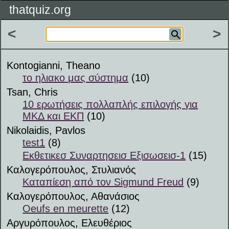
thatquiz.org
<
>
Kontogianni, Theano
το ηλιακο μας σύστημα
(10)
Tsan, Chris
10 ερωτήσεις πολλαπλής επιλογής για
ΜΚΔ και ΕΚΠ
(10)
Nikolaidis, Pavlos
test1
(8)
Εκθετικεσ Συναρτησεισ Εξισωσεισ-1
(15)
Καλογερόπουλος, Στυλιανός
Καταπίεση από τον Sigmund Freud
(9)
Καλογερόπουλος, Αθανάσιος
Oeufs en meurette
(12)
Αργυρόπουλος, Ελευθέριος