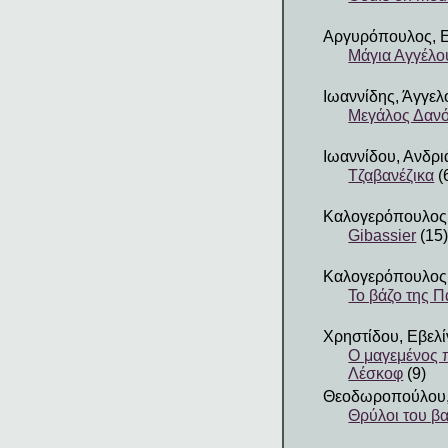
Αργυρόπουλος, Ε
Μάγια Αγγέλο
Ιωαννίδης, Άγγελ
Μεγάλος Δαν
Ιωαννίδου, Ανδρι
Τζαβανέζικα
(
Καλογερόπουλος,
Gibassier
(15
Καλογερόπουλος,
Το βάζο της 
Χρηστίδου, Εβελί
Ο μαγεμένος 
Λέσκοφ
(9)
Θεοδωροπούλου,
Θρύλοι του β