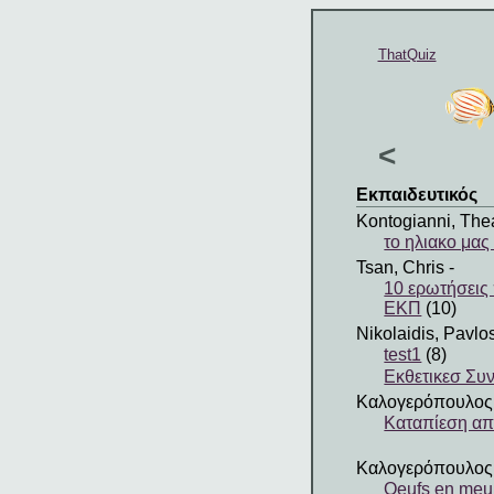
ThatQuiz
<
Εκπαιδευτικός
Kontogianni, Th
το ηλιακο μα
Tsan, Chris
-
10 ερωτήσεις
ΕΚΠ
(10)
Nikolaidis, Pavlo
test1
(8)
Εκθετικεσ Συ
Καλογερόπουλος,
Καταπίεση απ
Καλογερόπουλος,
Oeufs en meur