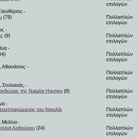
επιλογών
λευθέριος
-
υ
(79)
Πολλαπλών
επιλογών
ος
-
ός
(9)
Πολλαπλών
επιλογών
άνα
-
64)
Πολλαπλών
επιλογών
 Αθανάσιος
-
)
Πολλαπλών
επιλογών
 Στυλιανός
-
Πανδώρας της Natalie Haynes
(8)
Πολλαπλών
επιλογών
να
-
περιπλανώμενος του Νικολάι
Πολλαπλών
επιλογών
 Μελίνα
-
ασιλιά Αρθούρου
(24)
Πολλαπλών
επιλογών