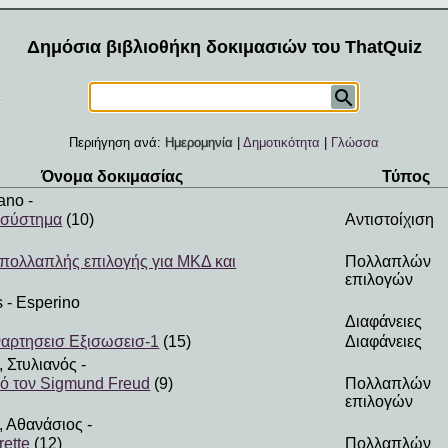
Δημόσια βιβλιοθήκη δοκιμασιών του ThatQuiz
Περιήγηση ανά:
Ημερομηνία
|
Δημοτικότητα
|
Γλώσσα
Όνομα δοκιμασίας
Τύπος
eano
-
ς σύστημα
(10)
Αντιστοίχιση
 πολλαπλής επιλογής για ΜΚΔ και
Πολλαπλών
επιλογών
s
- Esperino
Διαφάνειες
ναρτησεισ Εξισωσεισ-1
(15)
Διαφάνειες
 Στυλιανός
-
ό τον Sigmund Freud
(9)
Πολλαπλών
επιλογών
 Αθανάσιος
-
ette
(12)
Πολλαπλών