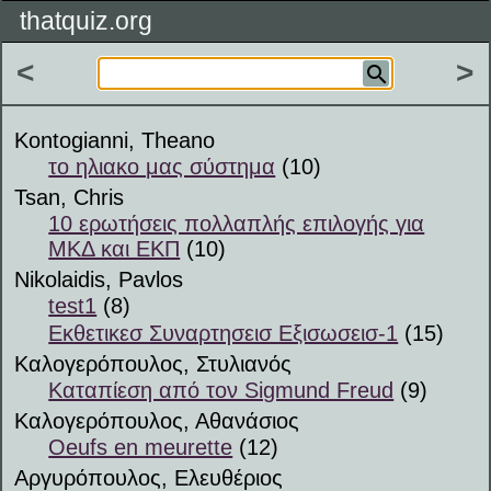
thatquiz.org
<
>
Kontogianni, Theano
το ηλιακο μας σύστημα
(10)
Tsan, Chris
10 ερωτήσεις πολλαπλής επιλογής για
ΜΚΔ και ΕΚΠ
(10)
Nikolaidis, Pavlos
test1
(8)
Εκθετικεσ Συναρτησεισ Εξισωσεισ-1
(15)
Καλογερόπουλος, Στυλιανός
Καταπίεση από τον Sigmund Freud
(9)
Καλογερόπουλος, Αθανάσιος
Oeufs en meurette
(12)
Αργυρόπουλος, Ελευθέριος