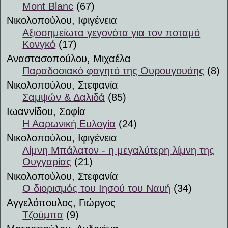
Mont Blanc
(67)
Νικολοπούλου, Ιφιγένεια
Αξιοσημείωτα γεγονότα για τον ποταμό
Κονγκό
(17)
Αναστασοπούλου, Μιχαέλα
Παραδοσιακό φαγητό της Ουρουγουάης
(8)
Νικολοπούλου, Στεφανία
Σαμψών & Δαλιδά
(85)
Ιωαννίδου, Σοφία
Η Ααρωνική Ευλογία
(24)
Νικολοπούλου, Ιφιγένεια
Λίμνη Μπάλατον - η μεγαλύτερη λίμνη της
Ουγγαρίας
(21)
Νικολοπούλου, Στεφανία
Ο διορισμός του Ιησού του Ναυή
(34)
Αγγελόπουλος, Γιώργος
Τζούμπα
(9)