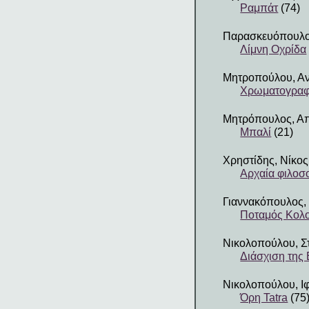
Ραμπάτ
(74)
Παρασκευόπουλο
Λίμνη Οχρίδα
Μητροπούλου, Αν
Χρωματογραφί
Μητρόπουλος, Α
Μπαλί
(21)
Χρηστίδης, Νίκος
Αρχαία φιλοσ
Γιαννακόπουλος,
Ποταμός Κολ
Νικολοπούλου, Σ
Διάσχιση της
Νικολοπούλου, Ιφ
Όρη Tatra
(75