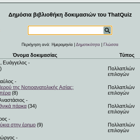
Δημόσια βιβλιοθήκη δοκιμασιών του ThatQuiz
Περιήγηση ανά:
Ημερομηνία
|
Δημοτικότητα
|
Γλώσσα
Όνομα δοκιμασίας
Τύπος
, Ευάγγελος
-
)
Πολλαπλών
επιλογών
Παύλος
-
ερού της Νοτιοανατολικής Ασίας:
Πολλαπλών
 πέρα
(8)
επιλογών
Αναστάσιος
-
εθνικά πάρκα
(34)
Πολλαπλών
επιλογών
ρος
-
ύκια στην έρημο
(9)
Πολλαπλών
επιλογών
ιώργος
-