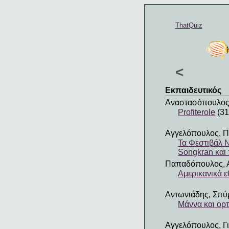
ThatQuiz
<
Εκπαιδευτικός
Αναστασόπουλος
Profiterole
(31
Αγγελόπουλος, 
Τα Φεστιβάλ Ν
Songkran και
Παπαδόπουλος, 
Αμερικανικά 
Αντωνιάδης, Σπύ
Μάννα και ορτ
Αγγελόπουλος, Γ