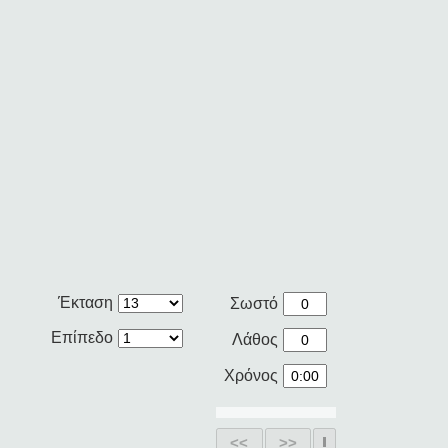
Έκταση
Σωστό
Επίπεδο
Λάθος
Χρόνος
<<
>>