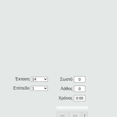
Έκταση
Σωστό
Επίπεδο
Λάθος
Χρόνος
<<
>>