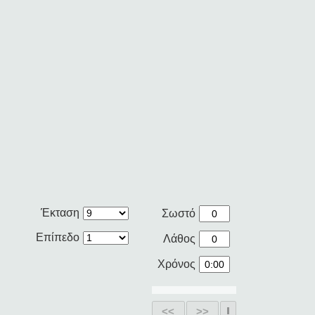
Έκταση
Σωστό
Επίπεδο
Λάθος
Χρόνος
<<
>>