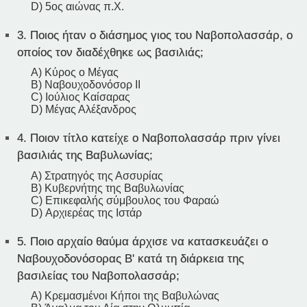
D) 5ος αιώνας π.Χ.
3.
Ποιος ήταν ο διάσημος γιος του Ναβοπολασσάρ, ο
οποίος τον διαδέχθηκε ως βασιλιάς;
A) Κύρος ο Μέγας
B) Ναβουχοδονόσορ ΙΙ
C) Ιούλιος Καίσαρας
D) Μέγας Αλέξανδρος
4.
Ποιον τίτλο κατείχε ο Ναβοπολασσάρ πριν γίνει
βασιλιάς της Βαβυλωνίας;
A) Στρατηγός της Ασσυρίας
B) Κυβερνήτης της Βαβυλωνίας
C) Επικεφαλής σύμβουλος του Φαραώ
D) Αρχιερέας της Ιστάρ
5.
Ποιο αρχαίο θαύμα άρχισε να κατασκευάζει ο
Ναβουχοδονόσορας Β' κατά τη διάρκεια της
βασιλείας του Ναβοπολασσάρ;
A) Κρεμασμένοι Κήποι της Βαβυλώνας