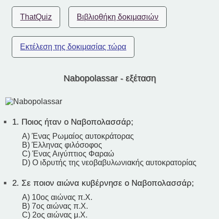
ThatQuiz
Βιβλιοθήκη δοκιμασιών
Εκτέλεση της δοκιμασίας τώρα
Nabopolassar - εξέταση
1.
Ποιος ήταν ο Ναβοπολασσάρ;
A) Ένας Ρωμαίος αυτοκράτορας
B) Έλληνας φιλόσοφος
C) Ένας Αιγύπτιος Φαραώ
D) Ο ιδρυτής της νεοβαβυλωνιακής αυτοκρατορίας
2.
Σε ποιον αιώνα κυβέρνησε ο Ναβοπολασσάρ;
A) 10ος αιώνας π.Χ.
B) 7ος αιώνας π.Χ.
C) 2ος αιώνας μ.Χ.