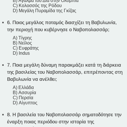
B) Άγαλμα του Δία στην Ολυμπία
C) Κολοσσός της Ρόδου
D) Μεγάλη Πυραμίδα της Γκίζας
6.
Ποιος μεγάλος ποταμός διασχίζει τη Βαβυλωνία,
την περιοχή που κυβέρνησε ο Ναβοπολασσάρ;
A) Τίγρης
B) Νείλος
C) Ευφράτης
D) Indus
7.
Ποια μεγάλη δύναμη παρακμάζει κατά τη διάρκεια
της βασιλείας του Ναβοπολασσάρ, επιτρέποντας στη
Βαβυλωνία να ανέλθει;
A) Ελλάδα
B) Ασσυρία
C) Περσία
D) Αίγυπτος
8.
Η βασιλεία του Ναβοπολασσάρ σηματοδότησε την
έναρξη ποιας περιόδου στην ιστορία της