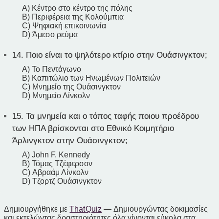
A) Κέντρο στο κέντρο της πόλης
B) Περιφέρεια της Κολούμπια
C) Ψηφιακή επικοινωνία
D) Άμεσο ρεύμα
14.
Ποιο είναι το ψηλότερο κτίριο στην Ουάσινγκτον;
A) Το Πεντάγωνο
B) Καπιτώλιο των Ηνωμένων Πολιτειών
C) Μνημείο της Ουάσινγκτον
D) Μνημείο Λίνκολν
15.
Τα μνημεία και ο τόπος ταφής ποιου προέδρου
των ΗΠΑ βρίσκονται στο Εθνικό Κοιμητήριο
Άρλινγκτον στην Ουάσινγκτον;
A) John F. Kennedy
B) Τόμας Τζέφερσον
C) Αβραάμ Λίνκολν
D) Τζορτζ Ουάσινγκτον
Δημιουργήθηκε με
That Quiz
— Δημιουργώντας δοκιμασίες
και εκτελώντας δραστηριότητες όλα γίνονται εύκολα στα