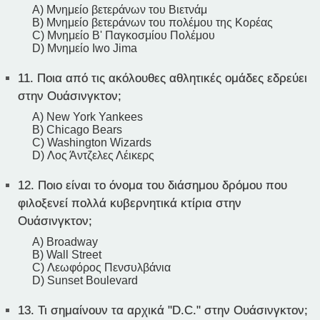
A) Μνημείο βετεράνων του Βιετνάμ
B) Μνημείο βετεράνων του πολέμου της Κορέας
C) Μνημείο Β' Παγκοσμίου Πολέμου
D) Μνημείο Iwo Jima
11.
Ποια από τις ακόλουθες αθλητικές ομάδες εδρεύει
στην Ουάσινγκτον;
A) New York Yankees
B) Chicago Bears
C) Washington Wizards
D) Λος Άντζελες Λέικερς
12.
Ποιο είναι το όνομα του διάσημου δρόμου που
φιλοξενεί πολλά κυβερνητικά κτίρια στην
Ουάσινγκτον;
A) Broadway
B) Wall Street
C) Λεωφόρος Πενσυλβάνια
D) Sunset Boulevard
13.
Τι σημαίνουν τα αρχικά "D.C." στην Ουάσινγκτον;