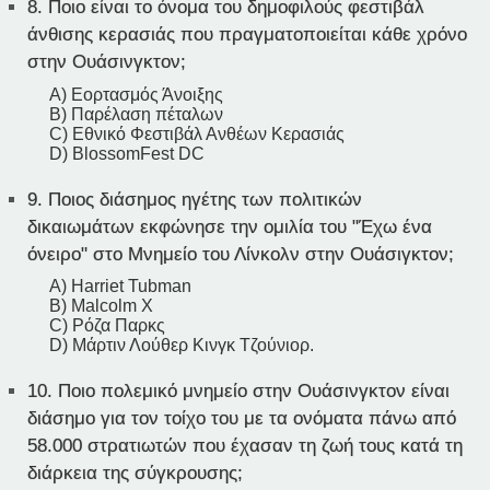
8.
Ποιο είναι το όνομα του δημοφιλούς φεστιβάλ
άνθισης κερασιάς που πραγματοποιείται κάθε χρόνο
στην Ουάσινγκτον;
A) Εορτασμός Άνοιξης
B) Παρέλαση πέταλων
C) Εθνικό Φεστιβάλ Ανθέων Κερασιάς
D) BlossomFest DC
9.
Ποιος διάσημος ηγέτης των πολιτικών
δικαιωμάτων εκφώνησε την ομιλία του "Έχω ένα
όνειρο" στο Μνημείο του Λίνκολν στην Ουάσιγκτον;
A) Harriet Tubman
B) Malcolm X
C) Ρόζα Παρκς
D) Μάρτιν Λούθερ Κινγκ Τζούνιορ.
10.
Ποιο πολεμικό μνημείο στην Ουάσινγκτον είναι
διάσημο για τον τοίχο του με τα ονόματα πάνω από
58.000 στρατιωτών που έχασαν τη ζωή τους κατά τη
διάρκεια της σύγκρουσης;