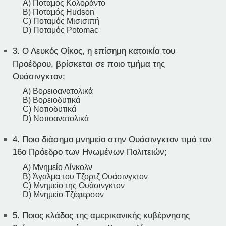
A) Ποταμός Κολοράντο
B) Ποταμός Hudson
C) Ποταμός Μισισιπή
D) Ποταμός Potomac
3.
Ο Λευκός Οίκος, η επίσημη κατοικία του
Προέδρου, βρίσκεται σε ποιο τμήμα της
Ουάσινγκτον;
A) Βορειοανατολικά
B) Βορειοδυτικά
C) Νοτιοδυτικά
D) Νοτιοανατολικά
4.
Ποιο διάσημο μνημείο στην Ουάσινγκτον τιμά τον
16ο Πρόεδρο των Ηνωμένων Πολιτειών;
A) Μνημείο Λίνκολν
B) Άγαλμα του Τζορτζ Ουάσινγκτον
C) Μνημείο της Ουάσινγκτον
D) Μνημείο Τζέφερσον
5.
Ποιος κλάδος της αμερικανικής κυβέρνησης