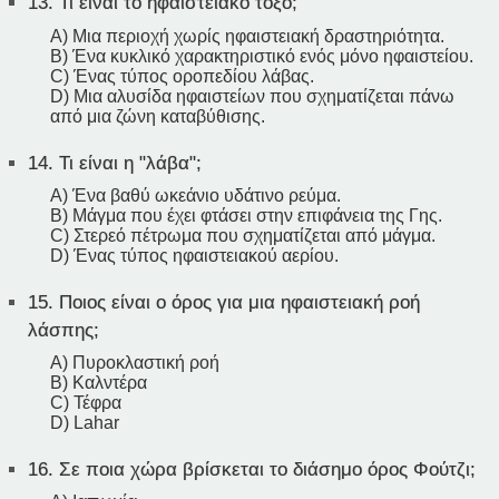
13.
Τι είναι το ηφαιστειακό τόξο;
A) Μια περιοχή χωρίς ηφαιστειακή δραστηριότητα.
B) Ένα κυκλικό χαρακτηριστικό ενός μόνο ηφαιστείου.
C) Ένας τύπος οροπεδίου λάβας.
D) Μια αλυσίδα ηφαιστείων που σχηματίζεται πάνω
από μια ζώνη καταβύθισης.
14.
Τι είναι η "λάβα";
A) Ένα βαθύ ωκεάνιο υδάτινο ρεύμα.
B) Μάγμα που έχει φτάσει στην επιφάνεια της Γης.
C) Στερεό πέτρωμα που σχηματίζεται από μάγμα.
D) Ένας τύπος ηφαιστειακού αερίου.
15.
Ποιος είναι ο όρος για μια ηφαιστειακή ροή
λάσπης;
A) Πυροκλαστική ροή
B) Καλντέρα
C) Τέφρα
D) Lahar
16.
Σε ποια χώρα βρίσκεται το διάσημο όρος Φούτζι;