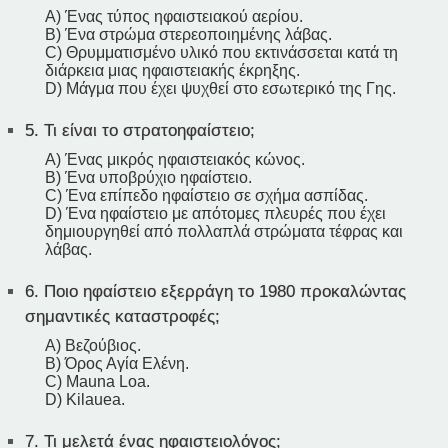
A) Ένας τύπος ηφαιστειακού αερίου.
B) Ένα στρώμα στερεοποιημένης λάβας.
C) Θρυμματισμένο υλικό που εκτινάσσεται κατά τη
διάρκεια μιας ηφαιστειακής έκρηξης.
D) Μάγμα που έχει ψυχθεί στο εσωτερικό της Γης.
5.
Τι είναι το στρατοηφαίστειο;
A) Ένας μικρός ηφαιστειακός κώνος.
B) Ένα υποβρύχιο ηφαίστειο.
C) Ένα επίπεδο ηφαίστειο σε σχήμα ασπίδας.
D) Ένα ηφαίστειο με απότομες πλευρές που έχει
δημιουργηθεί από πολλαπλά στρώματα τέφρας και
λάβας.
6.
Ποιο ηφαίστειο εξερράγη το 1980 προκαλώντας
σημαντικές καταστροφές;
A) Βεζούβιος.
B) Όρος Αγία Ελένη.
C) Mauna Loa.
D) Kilauea.
7.
Τι μελετά ένας ηφαιστειολόγος;