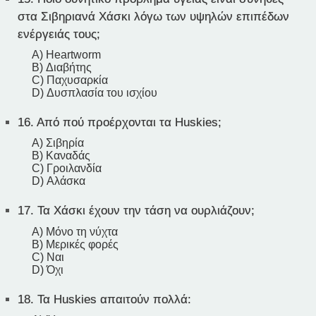
στα Σιβηριανά Χάσκι λόγω των υψηλών επιπέδων
ενέργειάς τους;
A) Heartworm
B) Διαβήτης
C) Παχυσαρκία
D) Δυσπλασία του ισχίου
16.
Από πού προέρχονται τα Huskies;
A) Σιβηρία
B) Καναδάς
C) Γροιλανδία
D) Αλάσκα
17.
Τα Χάσκι έχουν την τάση να ουρλιάζουν;
A) Μόνο τη νύχτα
B) Μερικές φορές
C) Ναι
D) Όχι
18.
Τα Huskies απαιτούν πολλά: