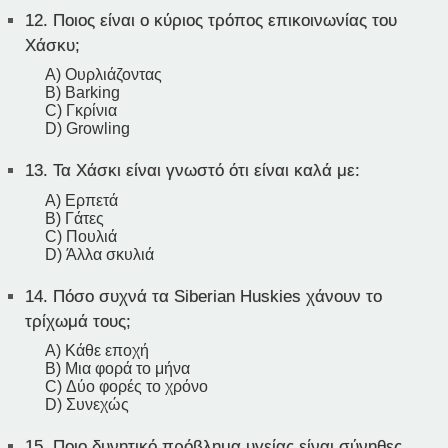
12.
Ποιος είναι ο κύριος τρόπος επικοινωνίας του
Χάσκυ;
A) Ουρλιάζοντας
B) Barking
C) Γκρίνια
D) Growling
13.
Τα Χάσκι είναι γνωστό ότι είναι καλά με:
A) Ερπετά
B) Γάτες
C) Πουλιά
D) Άλλα σκυλιά
14.
Πόσο συχνά τα Siberian Huskies χάνουν το
τρίχωμά τους;
A) Κάθε εποχή
B) Μια φορά το μήνα
C) Δύο φορές το χρόνο
D) Συνεχώς
15.
Ποιο δυνητικό πρόβλημα υγείας είναι σύνηθες