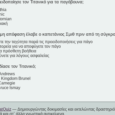
ιδοποίησε τον Τιτανικό για τα παγόβουνα;
thia
nic
fornian
ιακή
ιμη απόφαση έλαβε ο καπετάνιος Σμιθ πριν από τη σύγκρ
τε την ταχύτητα παρά τις προειδοποιήσεις για πάγο
πορεία για να αποφύγετε τον πάγο
α πρόσθετη βοήθεια
νετε για λόγους ασφαλείας
ίασε τον Τιτανικό;
Andrews
d Kingdom Brunel
Carnegie
Bruce Ismay
t Quiz
— Δημιουργώντας δοκιμασίες και εκτελώντας δραστηριότ
 και στ` άλλα γνωστικά αντικείμενα.