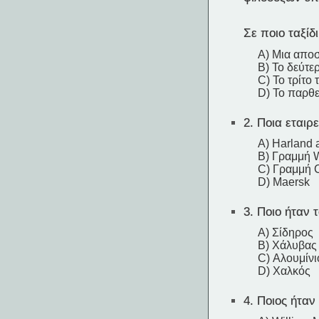
Σε ποιο ταξίδι
A) Μια απο
B) Το δεύτερ
C) Το τρίτο τ
D) Το παρθε
2.
Ποια εταιρε
A) Harland 
B) Γραμμή W
C) Γραμμή 
D) Maersk
3.
Ποιο ήταν τ
A) Σίδηρος
B) Χάλυβας
C) Αλουμίνι
D) Χαλκός
4.
Ποιος ήταν 