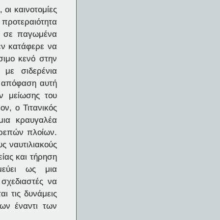
 οι καινοτομίες
προτεραιότητα
σα σε παγωμένα
εν κατάφερε να
σιμο κενό στην
 με σιδερένια
η απόφαση αυτή
ν μείωσης του
ν, ο Τιτανικός
 μια κραυγαλέα
ρεπών πλοίων.
ς ναυτιλιακούς
ίας και τήρηση
μεύει ως μια
 σχεδιαστές να
αι τις δυνάμεις
ων έναντι των