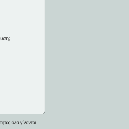
ουση;
ητες όλα γίνονται