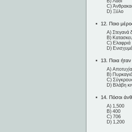
B) Λάδι
C) Άνθρακα
D) Ξύλο
12.
Ποιο μέρος
A) Στεγανά 
B) Κατασκε
C) Ελαφριά 
D) Ενισχυμέ
13.
Ποια ήταν 
A) Αποτυχία
B) Πυρκαγιά
C) Σύγκρου
D) Βλάβη κι
14.
Πόσοι άνθ
A) 1,500
B) 400
C) 706
D) 1,200