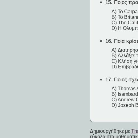
15.
Ποιος προε
A) Το Carpa
B) Το Britan
C) The Cali
D) Η Ολυμπ
16.
Ποια κρίσ
A) Διατηρήσ
B) Αλλάξτε 
C) Κλήση γι
D) Επιβραδύ
17.
Ποιος σχεδ
A) Thomas 
B) Isambar
C) Andrew 
D) Joseph 
Δημιουργήθηκε με
Tha
εύκολα στα μαθηματικά