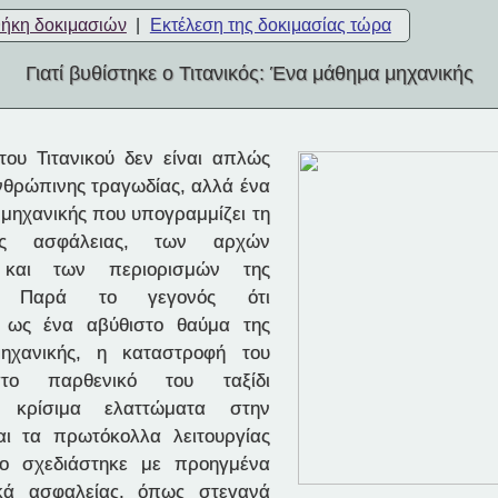
θήκη δοκιμασιών
|
Εκτέλεση της δοκιμασίας τώρα
Γιατί βυθίστηκε ο Τιτανικός: Ένα μάθημα μηχανικής
ου Τιτανικού δεν είναι απλώς
ανθρώπινης τραγωδίας, αλλά ένα
μηχανικής που υπογραμμίζει τη
ης ασφάλειας, των αρχών
 και των περιορισμών της
ας. Παρά το γεγονός ότι
ε ως ένα αβύθιστο θαύμα της
ηχανικής, η καταστροφή του
στο παρθενικό του ταξίδι
ι κρίσιμα ελαττώματα στην
αι τα πρωτόκολλα λειτουργίας
ίο σχεδιάστηκε με προηγμένα
ικά ασφαλείας, όπως στεγανά