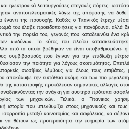
 και ηλεκτρονικά λειτουργούσες στεγανές πόρτες- ωστόσο,
τησαν αναποτελεσματικές λόγω της απόφασης να δοθεί 
α έναντι της προσοχής. Καθώς ο Τιτανικός έτρεχε μέ
ρωμά του έλαβε προειδοποιήσεις για παγόβουνα, αλλά δ
ντικά την πορεία του, γεγονός που καταδεικνύει ένα κρί
των κινδύνων. Το κύτος του πλοίου κατασκευάστηκε
ολλά από τα οποία βρέθηκαν να είναι υποβαθμισμένα- 
ους συμβιβασμούς που έγιναν για την επιδίωξη μέτρω
θυσίασαν την ποιότητα για λόγους σκοπιμότητας. Επιπλέο
επαρκείς σωσίβιες λέμβους για όλους τους επιβάτες,
ου αποκάλυψε την ευπάθεια ακόμη και των πιο μεγαλοπ
α της καταστροφής προκάλεσαν σημαντικές αλλαγές στου
 αναδεικνύοντας την ανάγκη για αυστηρά πρότυπα ασφαλε
λογίας των μηχανικών. Τελικά, ο Τιτανικός χρησι
ική ιστορία που υπενθυμίζει στους μηχανικούς και τους
α ισορροπία μεταξύ καινοτομίας και ασφάλειας, να σέβοντ
αι να θέτουν ως προτεραιότητα την ευημερία των ατόμ
ιδιώξεων.