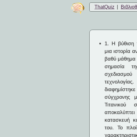
ThatQuiz
|
Βιβλιο
1.
Η βύθιση τ
μια ιστορία 
βαθύ μάθημα 
σημασία τ
σχεδιασμού
τεχνολογί
διαφημίστηκ
σύγχρονης μ
Τιτανικού 
αποκαλύπτε
κατασκευή κ
του. Το πλο
χαρακτηριστ