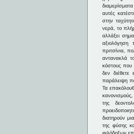
διαμερίσματα
αυτές κατέσ
στην ταχύτητ
νερά, το πλή
αλλάξει σημα
αξιολόγηση 
πριτσίνια, π
αντανακλά τ
κόστους που 
δεν διέθετε 
παράλειψη π
Τα επακόλουθ
κανονισμούς,
της δεοντο
προειδοποιητ
διατηρούν μι
της φύσης κ
φιλόδοξων επ