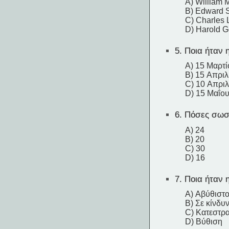
A) William 
B) Edward 
C) Charles L
D) Harold G
5.
Ποια ήταν η
A) 15 Μαρτί
B) 15 Απριλ
C) 10 Απριλ
D) 15 Μαΐο
6.
Πόσες σωσίβ
A) 24
B) 20
C) 30
D) 16
7.
Ποια ήταν η
A) Αβύθιστ
B) Σε κίνδυ
C) Κατεστρ
D) Βύθιση