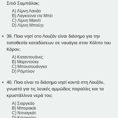
Σιτιό Σαμπάλοκ;
A) Λίμνη Λανάο
B) Λαγκούνα ντε Μπέι
C) Λίμνη Μαινίτ
D) Λίμνη Μπούχι
39.
Ποιο νησί στο Λουζόν είναι διάσημο για την
τοποθεσία καταδύσεων σε ναυάγια στον Κόλπο του
Κόρον;
A) Καταντουάνες
B) Μαριντούκε
C) Μπουσουάνγκα
D) Ρόμπλον
40.
Ποιο είναι το διάσημο νησί κοντά στη Λουζόν,
γνωστό για τις λευκές αμμώδεις παραλίες και τα
κρυστάλλινα νερά του;
A) Σιαργκάο
B) Μπορακάι
C) Ντιναγκάτ
D) Καμικούιν