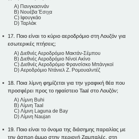
A) Πανγκασινάν
B) Νουέβα Έσιχα
C) Ιφουγκάο
D) Ταρλάκ
17.
Ποιο είναι το κύριο αεροδρόμιο στη Λουζόν για
εσωτερικές πτήσεις;
A) Διεθνές Αεροδρόμιο Μακτάν-Σέμπου
B) Διεθνές Αεροδρόμιο Νίνοϊ Ακίνο
C) Διεθνές Αεροδρόμιο Φρανσίσκο Μπάνγκοϊ
D) Αεροδρόμιο Ντάνιελ Ζ. Ρομουαλντέζ
18.
Ποια λίμνη φημίζεται για την γραφική θέα που
προσφέρει προς το ηφαίστειο Taal στο Λουζόν;
A) Λίμνη Buhi
B) Λίμνη Taal
C) Λίμνη Laguna de Bay
D) Λίμνη Naujan
19.
Ποιο είναι το όνομα της διάσημης παραλίας με
την άσπρη άμμο στην περιοχή Ζαμπαλές, στη