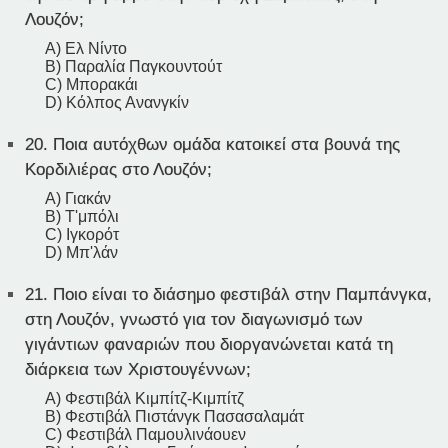
Λουζόν;
A) Ελ Νίντο
B) Παραλία Παγκουντούτ
C) Μπορακάι
D) Κόλπος Ανανγκίν
20.
Ποια αυτόχθων ομάδα κατοικεί στα βουνά της
Κορδιλιέρας στο Λουζόν;
A) Γιακάν
B) Τ'μπόλι
C) Ιγκορότ
D) Μπ'λάν
21.
Ποιο είναι το διάσημο φεστιβάλ στην Παμπάνγκα,
στη Λουζόν, γνωστό για τον διαγωνισμό των
γιγάντιων φαναριών που διοργανώνεται κατά τη
διάρκεια των Χριστουγέννων;
A) Φεστιβάλ Κιμπίτζ-Κιμπίτζ
B) Φεστιβάλ Πιστάνγκ Πασασαλαμάτ
C) Φεστιβάλ Παμουλινάουεν