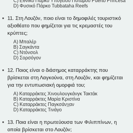
C) Εθνικό Πάρκο Υπόγειου Ποταμού Puerto Princesa
D) Φυσικό Πάρκο Tubbataha Reefs
11.
Στη Λουζόν, ποιο είναι το δημοφιλές τουριστικό
αξιοθέατο που φημίζεται για τις κρεμαστές του
κρύπτες;
A) Μπαλέρ
B) Σαγκάντα
C) Ντόνσολ
D) Σορσόγον
12.
Ποιος είναι ο διάσημος καταρράκτης που
βρίσκεται στη Λαγκούνα, στη Λουζόν, και φημίζεται
για την εντυπωσιακή ομορφιά του;
A) Καταρράκτες Χινουλουγκάνγκ Τακτάκ
B) Καταρράκτες Μαρία Κριστίνα
C) Καταρράκτες Παγκσάνχαν
D) Καταρράκτες Τινάγο
13.
Ποια είναι η πρωτεύουσα των Φιλιππίνων, η
οποία βρίσκεται στο Λουζόν;