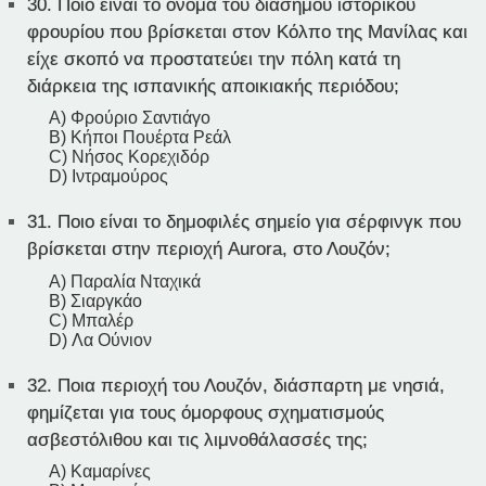
30.
Ποιο είναι το όνομα του διάσημου ιστορικού
φρουρίου που βρίσκεται στον Κόλπο της Μανίλας και
είχε σκοπό να προστατεύει την πόλη κατά τη
διάρκεια της ισπανικής αποικιακής περιόδου;
A) Φρούριο Σαντιάγο
B) Κήποι Πουέρτα Ρεάλ
C) Νήσος Κορεχιδόρ
D) Ιντραμούρος
31.
Ποιο είναι το δημοφιλές σημείο για σέρφινγκ που
βρίσκεται στην περιοχή Aurora, στο Λουζόν;
A) Παραλία Νταχικά
B) Σιαργκάο
C) Μπαλέρ
D) Λα Ούνιον
32.
Ποια περιοχή του Λουζόν, διάσπαρτη με νησιά,
φημίζεται για τους όμορφους σχηματισμούς
ασβεστόλιθου και τις λιμνοθάλασσές της;
A) Καμαρίνες