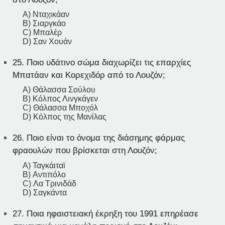
A) Νταχικάαν
B) Σιαργκάο
C) Μπαλέρ
D) Σαν Χουάν
25.
Ποιο υδάτινο σώμα διαχωρίζει τις επαρχίες
Μπατάαν και Κορεχιδόρ από το Λουζόν;
A) Θάλασσα Σούλου
B) Κόλπος Λινγκάγεν
C) Θάλασσα Μποχόλ
D) Κόλπος της Μανίλας
26.
Ποιο είναι το όνομα της διάσημης φάρμας
φραουλών που βρίσκεται στη Λουζόν;
A) Ταγκάιταϊ
B) Αντιπόλο
C) Λα Τρινιδάδ
D) Σαγκάντα
27.
Ποια ηφαιστειακή έκρηξη του 1991 επηρέασε