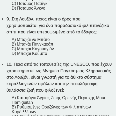
C) Ποταμός Πασίγκ
D) Ποταμός Άγκνο
9.
Στη Λουζόν, ποιος είναι ο όρος που
χρησιμοποιείται για ένα παραδοσιακό φιλιππινέζικο
σπίτι που είναι υπερυψωμένο από το έδαφος;
A) Μπαχάι να Μπάτο
B) Μπαχάι Πανγκαράπ
C) Μπαχάι Καγουαγιάν
D) Μπαχάι Κούμπο
10.
Ποια από τις τοποθεσίες της UNESCO, που έχουν
χαρακτηριστεί ως Μνημεία Παγκόσμιας Κληρονομιάς
στο Λουζόν, είναι γνωστή για το άθικτο σύστημα
κοραλλιογενών υφάλων και την ποικιλόμορφη
θαλάσσια ζωή που φιλοξενεί;
A) Καταφύγιο Άγριας Ζωής Ορεινής Περιοχής Mount
Hamiguitan
B) Ρυθμισμένες Ορυζώνες των Φιλιππίνων
Κορδιλλέρων