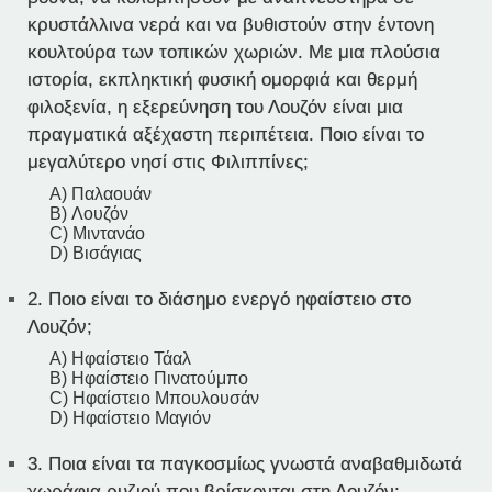
κρυστάλλινα νερά και να βυθιστούν στην έντονη
κουλτούρα των τοπικών χωριών. Με μια πλούσια
ιστορία, εκπληκτική φυσική ομορφιά και θερμή
φιλοξενία, η εξερεύνηση του Λουζόν είναι μια
πραγματικά αξέχαστη περιπέτεια. Ποιο είναι το
μεγαλύτερο νησί στις Φιλιππίνες;
A) Παλαουάν
B) Λουζόν
C) Μιντανάο
D) Βισάγιας
2.
Ποιο είναι το διάσημο ενεργό ηφαίστειο στο
Λουζόν;
A) Ηφαίστειο Τάαλ
B) Ηφαίστειο Πινατούμπο
C) Ηφαίστειο Μπουλουσάν
D) Ηφαίστειο Μαγιόν
3.
Ποια είναι τα παγκοσμίως γνωστά αναβαθμιδωτά
χωράφια ρυζιού που βρίσκονται στη Λουζόν;