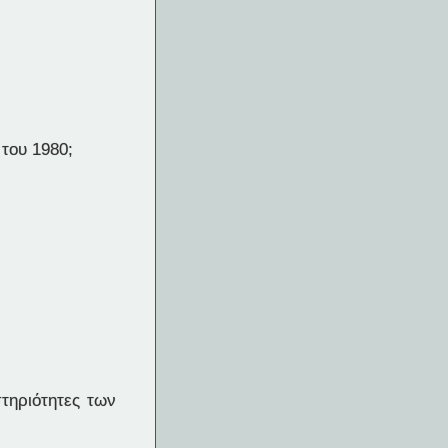
 του 1980;
τηριότητες των