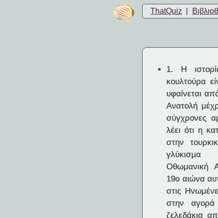
ThatQuiz
|
Βιβλιο
1.
Η ιστορία
κουλτούρα ε
υφαίνεται απ
Ανατολή μέχρ
σύγχρονες αμ
λέει ότι η κ
στην τουρκι
γλύκισμα
Οθωμανική Α
19ο αιώνα αυτ
στις Ηνωμένε
στην αγορά
ζελεδάκια απ