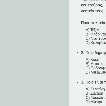
κουλτούρας, 
γοητεία τους.
Ποια πολιτεί
A) Τέξας
B) Φλόριντα
C) Νέα Υόρ
D) Καλιφόρ
2.
Ποιο δημοφι
A) Χόκεϊ
B) Μπάσκετ
C) Ποδόσφα
D) Μπέιζμπ
3.
Ποιο είναι 
A) Ζελατίνη
B) Ζάχαρη
C) Σοκολάτ
D) Αλεύρι