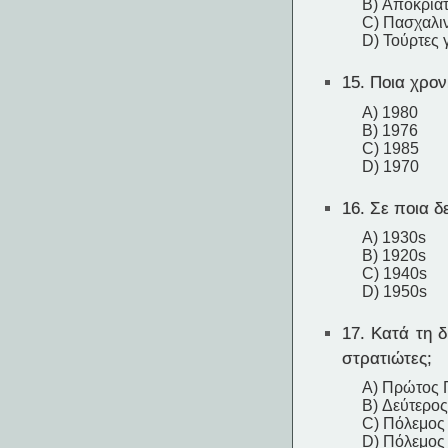
B) Αποκριάτ
C) Πασχαλι
D) Τούρτες 
15.
Ποια χρονι
A) 1980
B) 1976
C) 1985
D) 1970
16.
Σε ποια δε
A) 1930s
B) 1920s
C) 1940s
D) 1950s
17.
Κατά τη δ
στρατιώτες;
A) Πρώτος 
B) Δεύτερο
C) Πόλεμος 
D) Πόλεμος