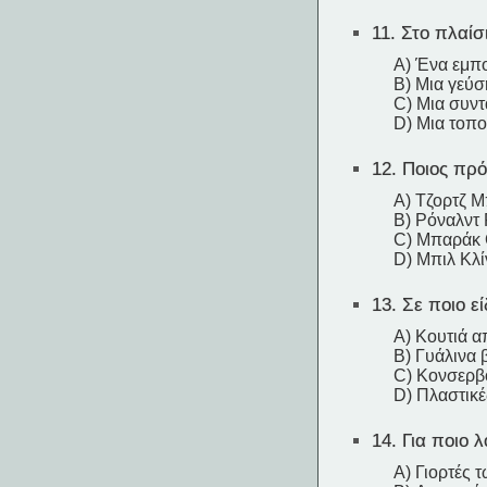
11.
Στο πλαίσι
A) Ένα εμπ
B) Μια γεύσ
C) Μια συν
D) Μια τοπο
12.
Ποιος πρόε
A) Τζορτζ 
B) Ρόναλντ 
C) Μπαράκ
D) Μπιλ Κλί
13.
Σε ποιο εί
A) Κουτιά α
B) Γυάλινα 
C) Κονσερβ
D) Πλαστικ
14.
Για ποιο λ
A) Γιορτές 