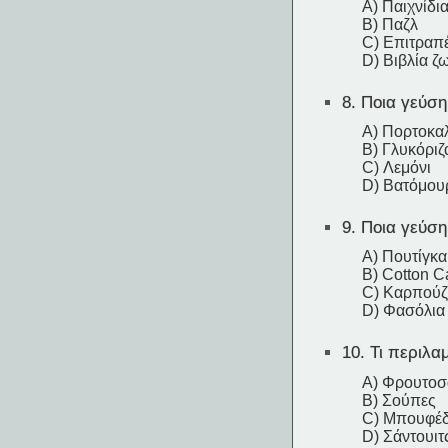
A) Παιχνίδι
B) Παζλ
C) Επιτραπέ
D) Βιβλία ζ
8.
Ποια γεύση
A) Πορτοκαλ
B) Γλυκόριζ
C) Λεμόνι
D) Βατόμου
9.
Ποια γεύση 
A) Πουτίγκ
B) Cotton 
C) Καρπούζ
D) Φασόλια 
10.
Τι περιλαμ
A) Φρουτοσ
B) Σούπες
C) Μπουφέδ
D) Σάντουιτ