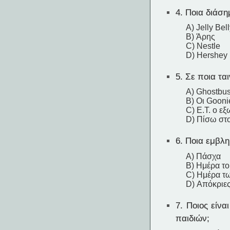
4.
Ποια διάσημ
A) Jelly Bel
B) Άρης
C) Nestle
D) Hershey
5.
Σε ποια ται
A) Ghostbus
B) Οι Gooni
C) E.T. ο ε
D) Πίσω στ
6.
Ποια εμβλημ
A) Πάσχα
B) Ημέρα το
C) Ημέρα τ
D) Απόκριε
7.
Ποιος είνα
παιδιών;