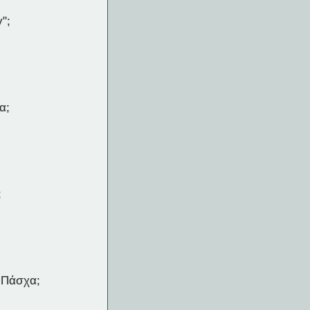
";
α;
;
υ Πάσχα;