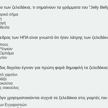
ο των ζελεδάκια, τι σημαίνουν τα γράμματα του "Jelly Belly
ορικό σήμα
η
ταγή
θεσία
δρος των ΗΠΑ είναι γνωστό ότι ήταν λάτρης των ζελεδάκι
Μπους
Ρέιγκαν
 Ομπάμα
ντον
δος δοχείου έγιναν για πρώτη φορά δημοφιλή τα ζελεδάκια
πό χαρτόνι
βάζα
οκούτια
ές σακούλες
όγο χρησιμοποιούνται συχνά τα ζελεδάκια στις γιορτές το
των Ευχαριστιών