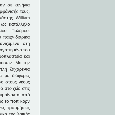
ταν σε κυνήγια
μφάνισής τους.
άστης William
 ως κατάλληλο
ίου Πολέμου,
 παιχνιδιάρικα
ανιζόμενα στη
α αγαπημένα του
ροπλαστεία και
ουσών. Με την
πλή ζαχαρένια
α με διάφορες
σο στους νέους
 στοιχείο στις
κυμαίνονται από
ως το ποπ κορν
νες προτιμήσεις
ικά της λαϊκής