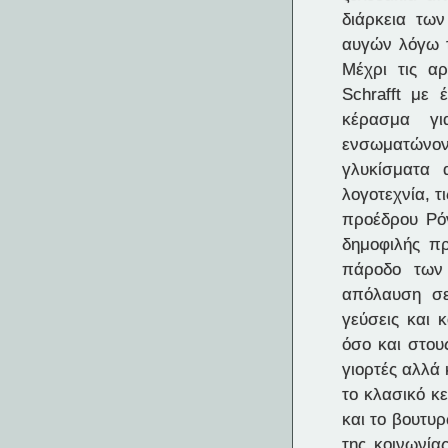
διάρκεια των
αυγών λόγω τ
Μέχρι τις α
Schrafft με
κέρασμα γι
ενσωματώνοντ
γλυκίσματα 
λογοτεχνία, τ
προέδρου Ρόν
δημοφιλής π
πάροδο των 
απόλαυση σε
γεύσεις και 
όσο και στου
γιορτές αλλά 
το κλασικό κ
και το βουτυ
της κοινωνία