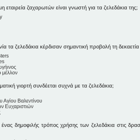
η εταιρεία ζαχαρωτών είναι γνωστή για τα ζελεδάκια της;
ly
νία τα ζελεδάκια κέρδισαν σημαντική προβολή τη δεκαετία
ters
es
ξωγήινος
ο μέλλον
ατική γιορτή συνδέεται συχνά με τα ζελεδάκια;
υ Αγίου Βαλεντίνου
ων Ευχαριστιών
ς
ι ένας δημοφιλής τρόπος χρήσης των ζελεδάκια στις δρασ