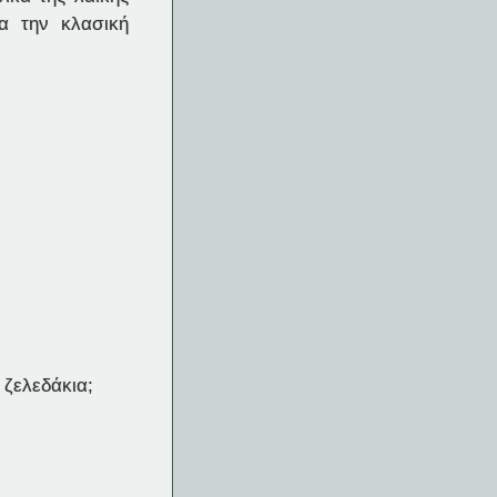
λα την κλασική
 ζελεδάκια;