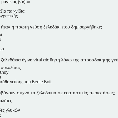
α μαντείας βάζων
ζια παιχνίδια
ωγραφικής
 ήταν η πρώτη γεύση ζελεδάκι που δημιουργήθηκε;
ί
α
ρο
ζελεδάκια έγινε viral αίσθηση λόγω της απροσδόκητης γεύ
α σοκολάτας
Candy
ι
κάθε γεύσης του Bertie Bott
βάνουν συχνά τα ζελεδάκια σε εορταστικές περιστάσεις;
αλάτες
ες γλυκών
ς