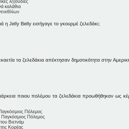
ικες λιχουδιές
νά καλάθια
γενεθλίων
ά η Jelly Belly εισήγαγε το γκουρμέ ζελεδάκι;
καετία τα ζελεδάκια απέκτησαν δημοτικότητα στην Αμερικ
ιάρκεια ποιου πολέμου τα ζελεδάκια προωθήθηκαν ως κέ
Παγκόσμιος Πόλεμος
ς Παγκόσμιος Πόλεμος
του Βιετνάμ
 της Κορέας