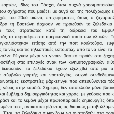
 εορτών, ιδίως του Πάσχα, όταν συχνά χρησιμοποιούν
ου σχήματος που μοιάζει με αυγό και της πολύχρωμης ε
ρχές του 20ού αιώνα, επιχειρηματίες όπως ο ζαχαροπλ
 έδρα τη Βοστώνη άρχισαν να προωθούν τα ζελεδάκια
α τους στρατιώτες κατά τη διάρκεια του Εμφυλ
άς τα περαιτέρω στο αμερικανικό τοπίο των γλυκών. Τα
αγκαλιάστηκαν επίσης από την ποπ κουλτούρα, εμφ
ις ταινίες και τις τηλεοπτικές εκπομπές, από το να είναι τ
αλντ Ρέιγκαν μέχρι να γίνουν βασικό προϊόν στα ζαχα
ροσθήκη στις επιλογές σνακ των κινηματογραφικών αιθ
δεκαετιών, τα ζελεδάκια έχουν εξελιχθεί από μια α
 σύμβολο γιορτής και νοσταλγίας, συχνά συνδεδεμέν
καινοτόμες εκστρατείες μάρκετινγκ που απευθύνονται τό
ς νέους στην καρδιά. Σήμερα, δεν αποτελούν μόνο βασικό
και έμβλημα δημιουργικότητας και χαράς, με γεύσεις που 
εράσι και το λεμόνι μέχρι πρωτοποριακές δημιουργίες όπ
ρωμένο τοστ, αντικατοπτρίζοντας τις διαρκώς μεταβαλλόμε
ς. Έτσι, τα ζελεδάκια συνεχίζουν να αναπηδούν στα χρον