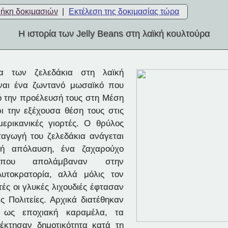
θήκη δοκιμασιών
|
Εκτέλεση της δοκιμασίας τώρα
Η ιστορία των Jelly Beans στη λαϊκή κουλτούρα
 των ζελεδάκια στη λαϊκή
ίναι ένα ζωντανό μωσαϊκό που
ό την προέλευσή τους στη Μέση
ι την εξέχουσα θέση τους στις
ερικανικές γιορτές. Ο θρύλος
αταγωγή του ζελεδάκια ανάγεται
κή απόλαυση, ένα ζαχαρούχο
 που απολάμβαναν στην
υτοκρατορία, αλλά μόλις τον
ές οι γλυκές λιχουδιές έφτασαν
ς Πολιτείες. Αρχικά διατέθηκαν
 ως εποχιακή καραμέλα, τα
έκτησαν δημοτικότητα κατά τη