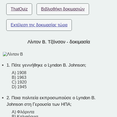
ThatQuiz
Βιβλιοθήκη δοκιμασιών
Εκτέλεση της δοκιμασίας τώρα
Λίντον Β. Τζόνσον - δοκιμασία
1.
Πότε γεννήθηκε ο Lyndon B. Johnson;
A) 1908
B) 1963
C) 1920
D) 1945
2.
Ποια πολιτεία εκπροσωπούσε ο Lyndon B.
Johnson στη Γερουσία των ΗΠΑ;
A) Φλόριντα
B) Καλιφόρνια