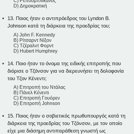
C) Ρεπουμπλικάνος
D) Δημοκρατική
13.
Ποιος ήταν ο αντιπρόεδρος του Lyndon B.
Johnson κατά τη διάρκεια της προεδρίας του;
A) John F. Kennedy
B) Ρίτσαρντ Νίξον
C) Τζέραλντ Φορντ
D) Hubert Humphrey
14.
Ποιο ήταν το όνομα της ειδικής επιτροπής που
διόρισε ο Τζόνσον για να διερευνήσει τη δολοφονία
του Τζον Κένεντι;
A) Επιτροπή του Ντάλας
B) Πάνελ Κένεντι
C) Επιτροπή Γουόρεν
D) Επιτροπή Johnson
15.
Ποιος ήταν ο σοβιετικός πρωθυπουργός κατά τη
διάρκεια της προεδρίας του Τζόνσον, με τον οποίο
είχε μια διάσημη αντιπαράθεση γνωστή ως