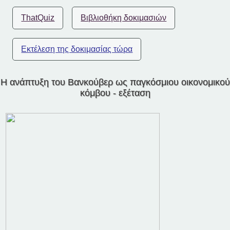
ThatQuiz
Βιβλιοθήκη δοκιμασιών
Εκτέλεση της δοκιμασίας τώρα
Η ανάπτυξη του Βανκούβερ ως παγκόσμιου οικονομικού
κόμβου - εξέταση