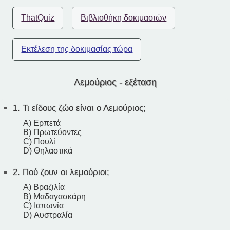
ThatQuiz
Βιβλιοθήκη δοκιμασιών
Εκτέλεση της δοκιμασίας τώρα
Λεμούριος - εξέταση
1.
Τι είδους ζώο είναι ο Λεμούριος;
A) Ερπετά
B) Πρωτεύοντες
C) Πουλί
D) Θηλαστικά
2.
Πού ζουν οι λεμούριοι;
A) Βραζιλία
B) Μαδαγασκάρη
C) Ιαπωνία
D) Αυστραλία