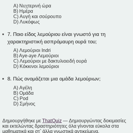
A) Νυχτερινή ώρα
B) Ημέρα
C) Αυγή και σούρουπο
D) Λυκόφως
7.
Ποιο είδος λεμούριου είναι γνωστό για τη
χαρακτηριστική ασπρόμαυρη ουρά του;
A) Λεμούριοι Indri
B) Aye-aye Λεμούριοι
C) Λεμούριοι με δακτυλιοειδή ουρά
D) Κόκκινοι λεμούριοι
8.
Πώς ονομάζεται μια ομάδα λεμούριων;
A) Αγέλη
B) Ομάδα
C) Pod
D) Σμήνος
Δημιουργήθηκε με
That Quiz
— Δημιουργώντας δοκιμασίες
και εκτελώντας δραστηριότητες όλα γίνονται εύκολα στα
μαθηματικά και στ` άλλα γνωστικά αντικείμενα.