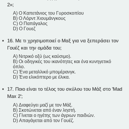
2»;
A) Ο Καπετάνιος του Γυροσκοπίου
B) Ο Λόρντ Χιουμάνγκους
C) Ο Παπάγαλος
D) Ο Γουεζ
16.
Με τι χρησιμοποιεί ο Μαξ για να ξεπεράσει τον
Γουέζ και την ομάδα του;
A) Νιτρικό οξύ (ως καύσιμο).
B) Οι οδηγικές του ικανότητες και ένα κυνηγετικό
όπλο.
C) Ένα μεταλλικό μπομέρανγκ.
D) Ένα ελικόπτερο με έλικα.
17.
Ποιο είναι το τέλος του σκύλου του Μάξ στο 'Mad
Max 2';
A) Διαφεύγει μαζί με τον Μάξ.
B) Σκοτώνεται από έναν ληστή.
C) Γίνεται ο ηγέτης των άγριων παιδιών.
D) Απαγάγεται από τον Γουέζ.