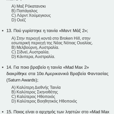
A) Μαξ Ρόκατανσκι
B) Παπάγαλος
C) Λόρντ Χούμεγκους
D) Ουέζ
13.
Πού γυρίστηκε η ταινία «Μαντ Μάξ 2»;
A) Στην περιοχή κοντά στο Broken Hill, στην
εσωτερική περιοχή της Νέας Νότιας Ουαλίας.
B) Μελβούρνη, Αυστραλία.
C) Σίδνεϊ, Αυστραλία.
D) Κάνπερα, Αυστραλία.
14.
Για ποιο βραβείο η ταινία «Mad Max 2»
διακρίθηκε στα 10α Αμερικανικά Βραβεία Φαντασίας
(Saturn Awards);
A) Καλύτερη Διεθνής Ταινία
B) Καλύτερος Σκηνοθέτης
C) Καλύτερος Ηθοποιός
D) Καλύτερος Βοηθητικός Ηθοποιός
15.
Ποιος είναι ο αρχηγός των ληστών στο «Mad Max