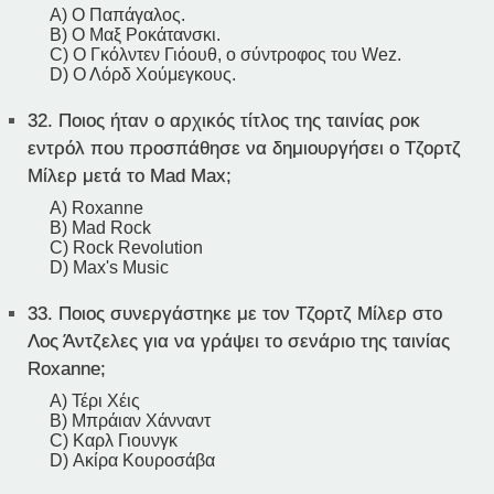
A) Ο Παπάγαλος.
B) Ο Μαξ Ροκάτανσκι.
C) Ο Γκόλντεν Γιόουθ, ο σύντροφος του Wez.
D) Ο Λόρδ Χούμεγκους.
32.
Ποιος ήταν ο αρχικός τίτλος της ταινίας ροκ
εντρόλ που προσπάθησε να δημιουργήσει ο Τζορτζ
Μίλερ μετά το Mad Max;
A) Roxanne
B) Mad Rock
C) Rock Revolution
D) Max's Music
33.
Ποιος συνεργάστηκε με τον Τζορτζ Μίλερ στο
Λος Άντζελες για να γράψει το σενάριο της ταινίας
Roxanne;
A) Τέρι Χέις
B) Μπράιαν Χάνναντ
C) Καρλ Γιουνγκ
D) Ακίρα Κουροσάβα