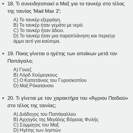
18.
Τι συνειδητοποιεί ο Μαξ για το τανκέρ στο τέλος
της ταινίας 'Mad Max 2';
A) Το τανκέρ εξερράγη.
B) Το τανκέρ ήταν γεμάτο με νερό.
C) Το τανκέρ ήταν άδειο.
D) Το τανκέρ ήταν μια παραπλάνηση και περιείχε
άμμο αντί για καύσιμα.
19.
Ποιος γίνεται ο ηγέτης των αποίκων μετά τον
Παπάγαλο;
A) Γουεζ
B) Λόρδ Χούμεγκους
C) Ο Καπετάνιος του Γυροσκοπίου
D) Μαξ Ρόκατανσκι
20.
Τι γίνεται με τον χαρακτήρα του «Άγριου Παιδιού»
στο τέλος της ταινίας;
A) Διάδοχος του Παπάγαλλου
B) Αρχηγός της Μεγάλης Βόρειας Φυλής
C) Σύμμαχος του Μαξ
D) Ηγέτης των ληστών