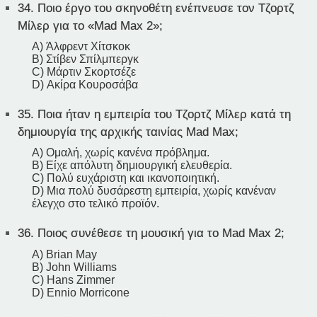
34.
Ποιο έργο του σκηνοθέτη ενέπνευσε τον Τζορτζ
Μίλερ για το «Mad Max 2»;
A) Άλφρεντ Χίτσκοκ
B) Στίβεν Σπίλμπεργκ
C) Μάρτιν Σκορτσέζε
D) Ακίρα Κουροσάβα
35.
Ποια ήταν η εμπειρία του Τζορτζ Μίλερ κατά τη
δημιουργία της αρχικής ταινίας Mad Max;
A) Ομαλή, χωρίς κανένα πρόβλημα.
B) Είχε απόλυτη δημιουργική ελευθερία.
C) Πολύ ευχάριστη και ικανοποιητική.
D) Μια πολύ δυσάρεστη εμπειρία, χωρίς κανέναν
έλεγχο στο τελικό προϊόν.
36.
Ποιος συνέθεσε τη μουσική για το Mad Max 2;
A) Brian May
B) John Williams
C) Hans Zimmer
D) Ennio Morricone