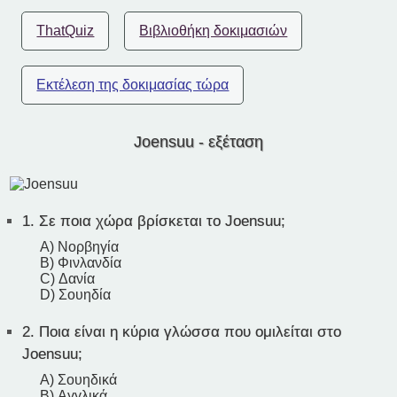
ThatQuiz
Βιβλιοθήκη δοκιμασιών
Εκτέλεση της δοκιμασίας τώρα
Joensuu - εξέταση
1.
Σε ποια χώρα βρίσκεται το Joensuu;
A) Νορβηγία
B) Φινλανδία
C) Δανία
D) Σουηδία
2.
Ποια είναι η κύρια γλώσσα που ομιλείται στο
Joensuu;
A) Σουηδικά
B) Αγγλικά