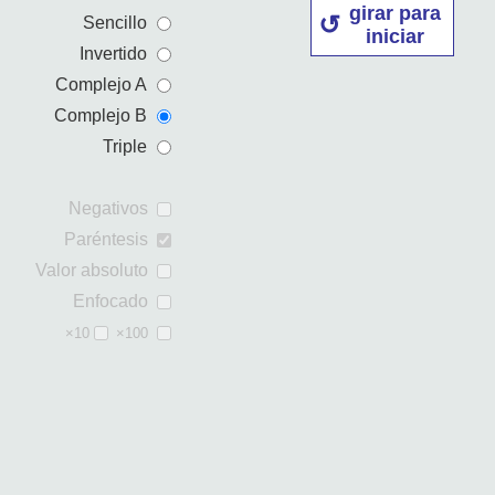
girar para
Sencillo
iniciar
Invertido
Complejo A
Complejo B
Triple
Negativos
Paréntesis
Valor absoluto
Enfocado
×10
×100