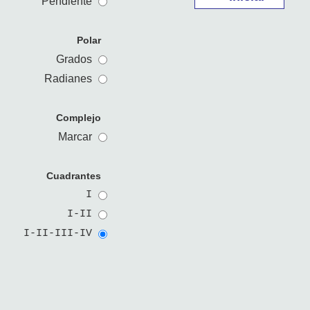
Pendiente
Polar
Grados
Radianes
Complejo
Marcar
Cuadrantes
I
I-II
I-II-III-IV