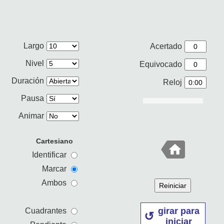
Largo
Acertado
Nivel
Equivocado
Duración
Reloj
Pausa
Animar
Cartesiano
Identificar
Marcar
Ambos
Reiniciar
girar para
Cuadrantes
iniciar