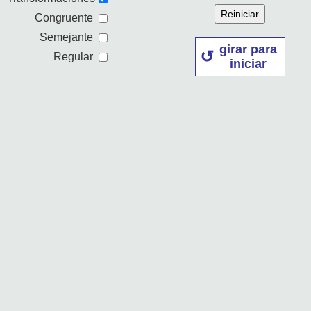
Reiniciar
Congruente
Semejante
girar para
Regular
iniciar