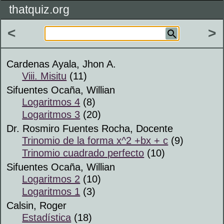
thatquiz.org
<
>
Cardenas Ayala, Jhon A.
Viii. Misitu
(11)
Sifuentes Ocaña, Willian
Logaritmos 4
(8)
Logaritmos 3
(20)
Dr. Rosmiro Fuentes Rocha, Docente
Trinomio de la forma x^2 +bx + c
(9)
Trinomio cuadrado perfecto
(10)
Sifuentes Ocaña, Willian
Logaritmos 2
(10)
Logaritmos 1
(3)
Calsin, Roger
Estadística
(18)