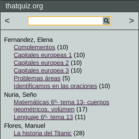
thatquiz.org
<
>
Fernandez, Elena
Complementos
(10)
Capitales europeas 1
(10)
Capitales europea 2
(10)
Capitales europea 3
(10)
Problemas áreas
(5)
Identificamos en las oraciones
(10)
Nuria, Seño
Matemáticas 6º- tema 13- cuerpos
geométricos. volúmen
(17)
Lenguaje 6º- tema 13
(11)
Flores, Manuel
La historia del Titanic
(28)