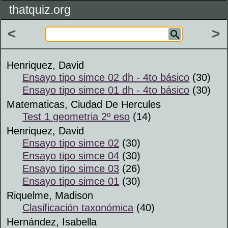
thatquiz.org
<
>
Henriquez, David
Ensayo tipo simce 02 dh - 4to básico
(30)
Ensayo tipo simce 01 dh - 4to básico
(30)
Matematicas, Ciudad De Hercules
Test 1 geometria 2º eso
(14)
Henriquez, David
Ensayo tipo simce 02
(30)
Ensayo tipo simce 04
(30)
Ensayo tipo simce 03
(26)
Ensayo tipo simce 01
(30)
Riquelme, Madison
Clasificación taxonómica
(40)
Hernández, Isabella