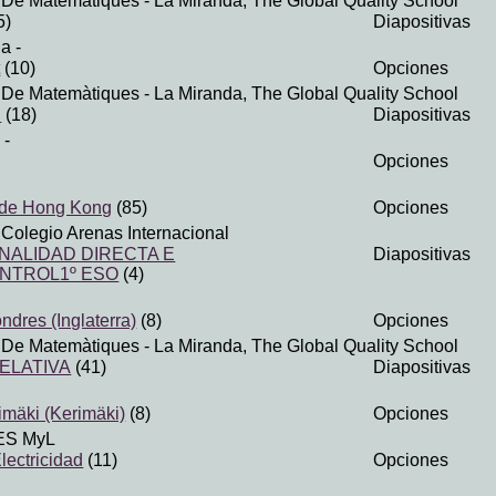
. De Matemàtiques
- La Miranda, The Global Quality School
5)
Diapositivas
ia
-
t
(10)
Opciones
. De Matemàtiques
- La Miranda, The Global Quality School
S
(18)
Diapositivas
-
Opciones
 de Hong Kong
(85)
Opciones
 Colegio Arenas Internacional
ALIDAD DIRECTA E
Diapositivas
NTROL1º ESO
(4)
ndres (Inglaterra)
(8)
Opciones
. De Matemàtiques
- La Miranda, The Global Quality School
ELATIVA
(41)
Diapositivas
imäki (Kerimäki)
(8)
Opciones
IES MyL
lectricidad
(11)
Opciones