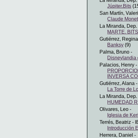
La Miranda, Dep
Júpiter.Bits
(1
San Martín, Valer
Claude Mone
La Miranda, Dep
MARTE. BIT
Gutiérrez, Regina
Banksy
(9)
Palma, Bruno
-
Disneylandia
Palacios, Henry
-
PROPORCION
INVERSA CO
Gutiérrez, Alana
-
La Torre de Lo
La Miranda, Dep
HUMEDAD R
Olivares, Leo
-
Iglesia de Ker
Terrés, Beatriz
- 
Introducción E
Herrera, Daniel
-