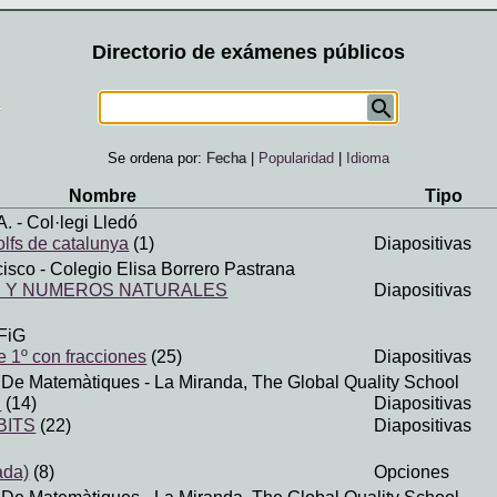
Directorio de exámenes públicos
Se ordena por:
Fecha
|
Popularidad
|
Idioma
Nombre
Tipo
A.
- Col·legi Lledó
olfs de catalunya
(1)
Diapositivas
cisco
- Colegio Elisa Borrero Pastrana
 Y NUMEROS NATURALES
Diapositivas
FiG
 1º con fracciones
(25)
Diapositivas
. De Matemàtiques
- La Miranda, The Global Quality School
S
(14)
Diapositivas
BITS
(22)
Diapositivas
ada)
(8)
Opciones