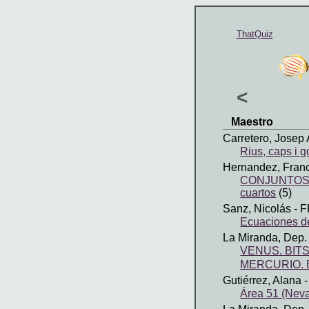
ThatQuiz
<
Maestro
Carretero, Josep 
Rius, caps i g
Hernandez, Fran
CONJUNTOS
cuartos
(5)
Sanz, Nicolás
- F
Ecuaciones de
La Miranda, Dep
VENUS. BIT
MERCURIO. 
Gutiérrez, Alana
-
Área 51 (Nev