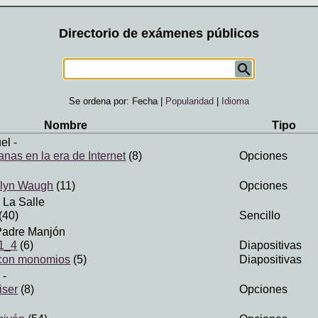
Directorio de exámenes públicos
Se ordena por:
Fecha
|
Popularidad
|
Idioma
Nombre
Tipo
el
-
nas en la era de Internet
(8)
Opciones
elyn Waugh
(11)
Opciones
 La Salle
(40)
Sencillo
Padre Manjón
1_4
(6)
Diapositivas
con monomios
(5)
Diapositivas
-
iser
(8)
Opciones