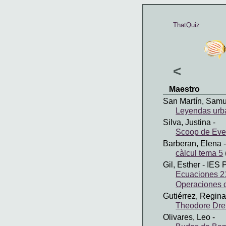
ThatQuiz
<
Maestro
San Martín, Samu
Leyendas urba
Silva, Justina
-
Scoop de Ev
Barberan, Elena
-
càlcul tema 5
Gil, Esther
- IES 
Ecuaciones 2
Operaciones 
Gutiérrez, Regina
Theodore Dre
Olivares, Leo
-