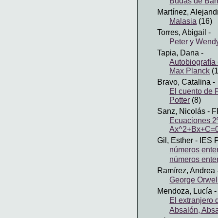
Budas de Ba
Martínez, Alejand
Malasia
(16)
Torres, Abigail
-
Peter y Wendy
Tapia, Dana
-
Autobiografía 
Max Planck
(1
Bravo, Catalina
-
El cuento de P
Potter
(8)
Sanz, Nicolás
- F
Ecuaciones 2º
Ax^2+Bx+C=0
Gil, Esther
- IES 
números enter
números ente
Ramírez, Andrea
George Orwel
Mendoza, Lucía
-
El extranjero
Absalón, Absa