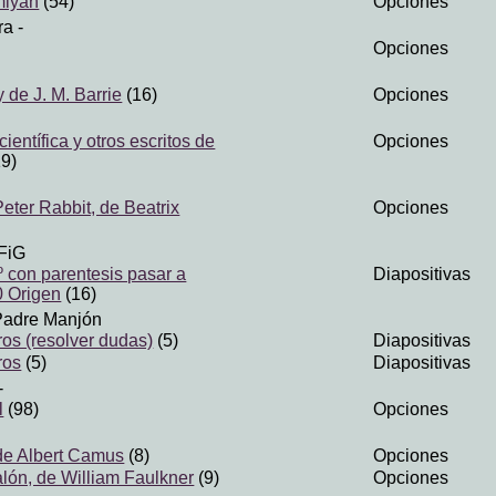
miyán
(54)
Opciones
ra
-
Opciones
 de J. M. Barrie
(16)
Opciones
científica y otros escritos de
Opciones
9)
eter Rabbit, de Beatrix
Opciones
FiG
 con parentesis pasar a
Diapositivas
 Origen
(16)
Padre Manjón
os (resolver dudas)
(5)
Diapositivas
ros
(5)
Diapositivas
-
l
(98)
Opciones
 de Albert Camus
(8)
Opciones
lón, de William Faulkner
(9)
Opciones