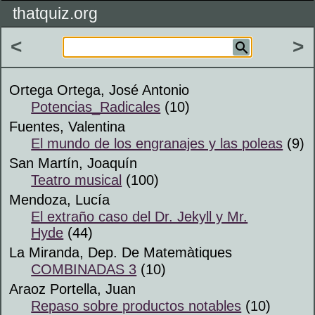
thatquiz.org
<
>
Ortega Ortega, José Antonio
Potencias_Radicales
(10)
Fuentes, Valentina
El mundo de los engranajes y las poleas
(9)
San Martín, Joaquín
Teatro musical
(100)
Mendoza, Lucía
El extraño caso del Dr. Jekyll y Mr.
Hyde
(44)
La Miranda, Dep. De Matemàtiques
COMBINADAS 3
(10)
Araoz Portella, Juan
Repaso sobre productos notables
(10)