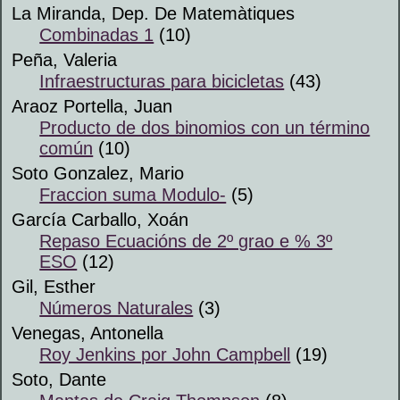
La Miranda, Dep. De Matemàtiques
Combinadas 1
(10)
Peña, Valeria
Infraestructuras para bicicletas
(43)
Araoz Portella, Juan
Producto de dos binomios con un término
común
(10)
Soto Gonzalez, Mario
Fraccion suma Modulo-
(5)
García Carballo, Xoán
Repaso Ecuacións de 2º grao e % 3º
ESO
(12)
Gil, Esther
Números Naturales
(3)
Venegas, Antonella
Roy Jenkins por John Campbell
(19)
Soto, Dante