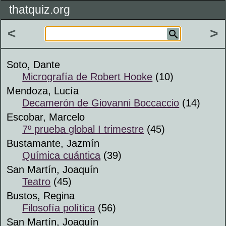
thatquiz.org
<
>
Soto, Dante
Micrografía de Robert Hooke
(10)
Mendoza, Lucía
Decamerón de Giovanni Boccaccio
(14)
Escobar, Marcelo
7º prueba global I trimestre
(45)
Bustamante, Jazmín
Química cuántica
(39)
San Martín, Joaquín
Teatro
(45)
Bustos, Regina
Filosofía política
(56)
San Martín, Joaquín