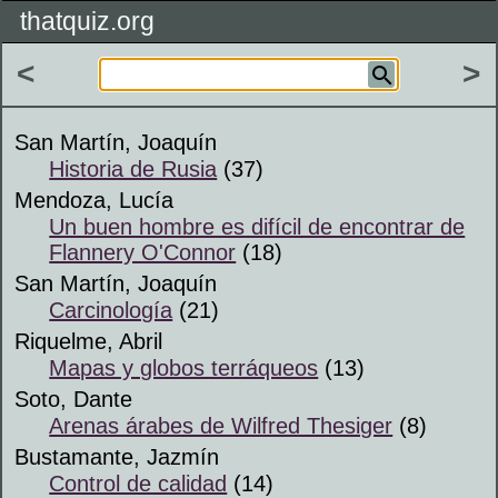
thatquiz.org
<
>
San Martín, Joaquín
Historia de Rusia
(37)
Mendoza, Lucía
Un buen hombre es difícil de encontrar de
Flannery O'Connor
(18)
San Martín, Joaquín
Carcinología
(21)
Riquelme, Abril
Mapas y globos terráqueos
(13)
Soto, Dante
Arenas árabes de Wilfred Thesiger
(8)
Bustamante, Jazmín
Control de calidad
(14)