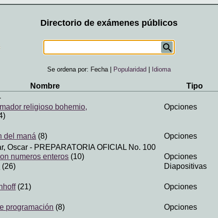
Directorio de exámenes públicos
Se ordena por:
Fecha
|
Popularidad
|
Idioma
Nombre
Tipo
-
rmador religioso bohemio,
Opciones
4)
n del maná
(8)
Opciones
r, Oscar
- PREPARATORIA OFICIAL No. 100
con numeros enteros
(10)
Opciones
1
(26)
Diapositivas
hhoff
(21)
Opciones
e programación
(8)
Opciones