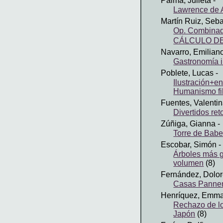
Palma, Julieta
-
Lawrence de 
Martín Ruiz, Seba
Op. Combinad
CÁLCULO D
Navarro, Emilian
Gastronomía 
Poblete, Lucas
-
Ilustración+en
Humanismo fil
Fuentes, Valenti
Divertidos re
Zúñiga, Gianna
-
Torre de Babe
Escobar, Simón
-
Árboles más 
volumen
(8)
Fernández, Dolo
Casas Panne
Henríquez, Emm
Rechazo de l
Japón
(8)