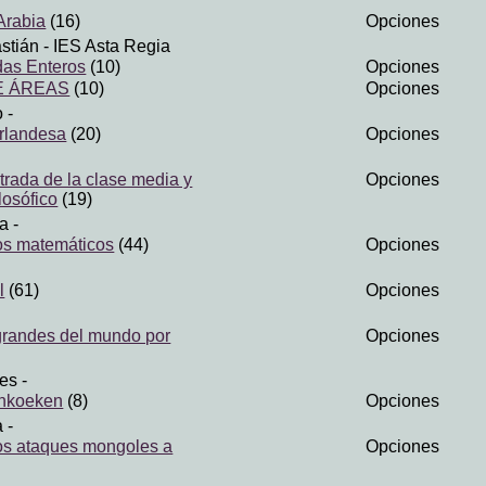
Arabia
(16)
Opciones
stián
- IES Asta Regia
as Enteros
(10)
Opciones
E ÁREAS
(10)
Opciones
o
-
irlandesa
(20)
Opciones
trada de la clase media y
Opciones
osófico
(19)
na
-
tos matemáticos
(44)
Opciones
l
(61)
Opciones
grandes del mundo por
Opciones
res
-
nkoeken
(8)
Opciones
a
-
os ataques mongoles a
Opciones