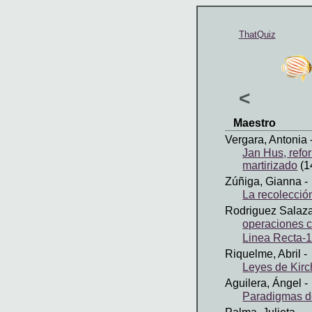
ThatQuiz
<
Maestro
Vergara, Antonia
Jan Hus, refo
martirizado
(1
Zúñiga, Gianna
-
La recolecció
Rodriguez Salaza
operaciones 
Linea Recta-
Riquelme, Abril
-
Leyes de Kirc
Aguilera, Ángel
-
Paradigmas d