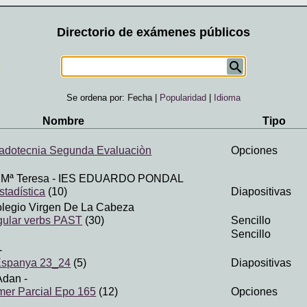
Directorio de exámenes públicos
Se ordena por:
Fecha
|
Popularidad
|
Idioma
Nombre
Tipo
dotecnia Segunda Evaluaciòn
Opciones
 Mª Teresa
- IES EDUARDO PONDAL
stadística
(10)
Diapositivas
olegio Virgen De La Cabeza
ular verbs PAST
(30)
Sencillo
Sencillo
-
'Espanya 23_24
(5)
Diapositivas
Adan
-
imer Parcial Epo 165
(12)
Opciones