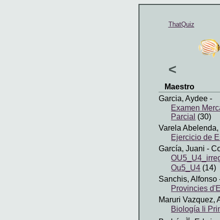
ThatQuiz
<
Maestro
Garcia, Aydee
-
Examen Merca
Parcial
(30)
Varela Abelenda,
Ejercicio de E
García, Juani
- C
OU5_U4_irreg
Ou5_U4
(14)
Sanchis, Alfonso
Provincies d
Maruri Vazquez, 
Biología Ii Pr