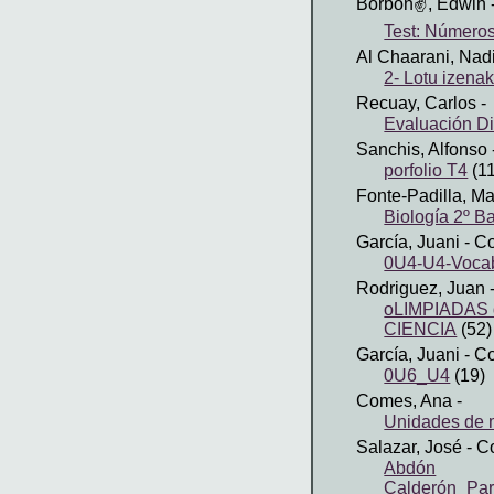
Borbón✌, Edwin
Test: Número
Al Chaarani, Nad
2- Lotu izenak
Recuay, Carlos
-
Evaluación Di
Sanchis, Alfonso
porfolio T4
(11
Fonte-Padilla, Ma
Biología 2º B
García, Juani
- C
0U4-U4-Vocab
Rodriguez, Juan
oLIMPIADAS 
CIENCIA
(52)
García, Juani
- C
0U6_U4
(19)
Comes, Ana
-
Unidades de 
Salazar, José
- C
Abdón
Calderón_Pa