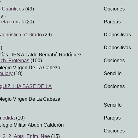
-
s Cuánticos
(49)
Opciones
ia
-
 eta ikurrak
(20)
Parejas
agnóstica 5° Grado
(29)
Diapositivas
-
)
Diapositivas
tías
- IES Alcalde Bernabé Rodríguez
ach. Proteínas
(100)
Opciones
olegio Virgen De La Cabeza
ulary
(18)
Sencillo
-
qUIZ 1: lA BASE DE LA
Opciones
olegio Virgen De La Cabeza
Sencillo
medida
(10)
Parejas
olegio Militar Abdón Calderón
Opciones
r_2_2_Apts_Enfm_Nee
(15)