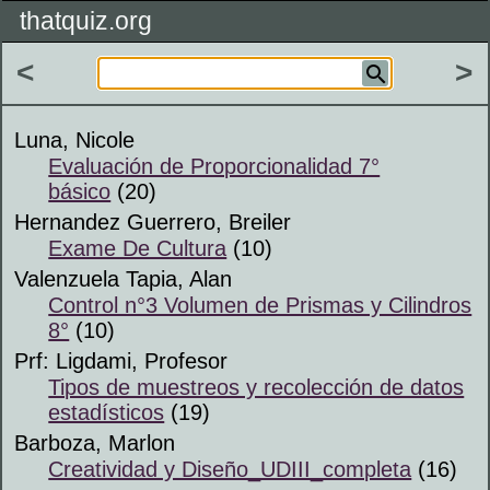
thatquiz.org
<
>
Luna, Nicole
Evaluación de Proporcionalidad 7°
básico
(20)
Hernandez Guerrero, Breiler
Exame De Cultura
(10)
Valenzuela Tapia, Alan
Control n°3 Volumen de Prismas y Cilindros
8°
(10)
Prf: Ligdami, Profesor
Tipos de muestreos y recolección de datos
estadísticos
(19)
Barboza, Marlon
Creatividad y Diseño_UDIII_completa
(16)