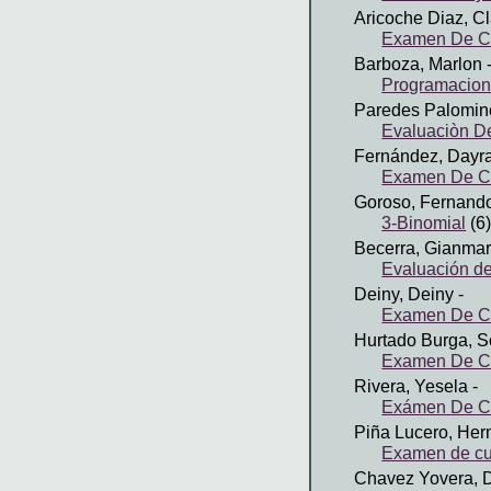
Aricoche Diaz, Cl
Examen De Cu
Barboza, Marlon
-
Programacio
Paredes Palomino
Evaluaciòn D
Fernández, Dayr
Examen De Cu
Goroso, Fernand
3-Binomial
(6
Becerra, Gianma
Evaluación de
Deiny, Deiny
-
Examen De Cu
Hurtado Burga, S
Examen De Cu
Rivera, Yesela
-
Exámen De Cu
Piña Lucero, Her
Examen de cu
Chavez Yovera, D