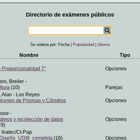
Directorio de exámenes públicos
Se ordena por:
Fecha
|
Popularidad
|
Idioma
Nombre
Tipo
 Proporcionalidad 7°
Opciones
ro, Breiler
-
tura
(10)
Parejas
, Alan
- Los Reyes
olumen de Prismas y Cilindros
Opciones
fesor
-
treos y recolección de datos
Opciones
19)
 Inatec/Ct-Pap
 Diseño_UDIII_completa
(16)
Opciones