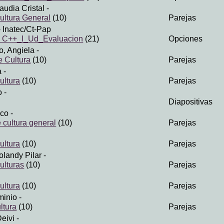
audia Cristal
-
ltura General
(10)
Parejas
 Inatec/Ct-Pap
n C++_I_Ud_Evaluacion
(21)
Opciones
, Angiela
-
e Cultura
(10)
Parejas
a
-
ltura
(10)
Parejas
o
-
)
Diapositivas
rco
-
 cultura general
(10)
Parejas
ltura
(10)
Parejas
olandy Pilar
-
lturas
(10)
Parejas
ltura
(10)
Parejas
minio
-
ltura
(10)
Parejas
eivi
-