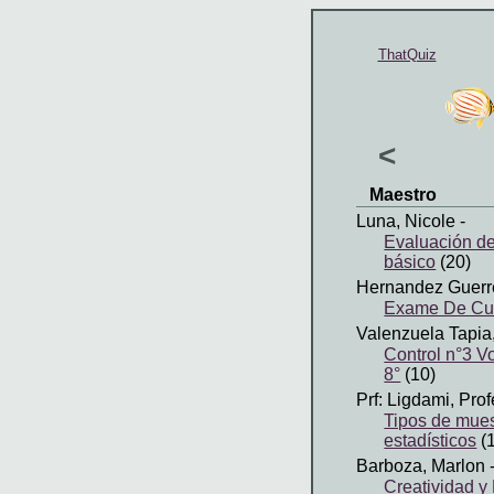
ThatQuiz
<
Maestro
Luna, Nicole
-
Evaluación de
básico
(20)
Hernandez Guerre
Exame De Cul
Valenzuela Tapia
Control n°3 V
8°
(10)
Prf: Ligdami, Pro
Tipos de mues
estadísticos
(
Barboza, Marlon
-
Creatividad y