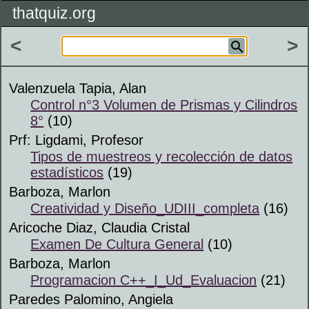
thatquiz.org
<
>
Valenzuela Tapia, Alan
Control n°3 Volumen de Prismas y Cilindros
8°
(10)
Prf: Ligdami, Profesor
Tipos de muestreos y recolección de datos
estadísticos
(19)
Barboza, Marlon
Creatividad y Diseño_UDIII_completa
(16)
Aricoche Diaz, Claudia Cristal
Examen De Cultura General
(10)
Barboza, Marlon
Programacion C++_I_Ud_Evaluacion
(21)
Paredes Palomino, Angiela