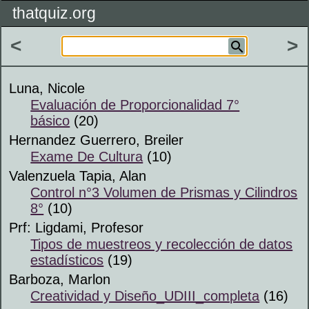
thatquiz.org
<
>
Luna, Nicole
Evaluación de Proporcionalidad 7°
básico
(20)
Hernandez Guerrero, Breiler
Exame De Cultura
(10)
Valenzuela Tapia, Alan
Control n°3 Volumen de Prismas y Cilindros
8°
(10)
Prf: Ligdami, Profesor
Tipos de muestreos y recolección de datos
estadísticos
(19)
Barboza, Marlon
Creatividad y Diseño_UDIII_completa
(16)