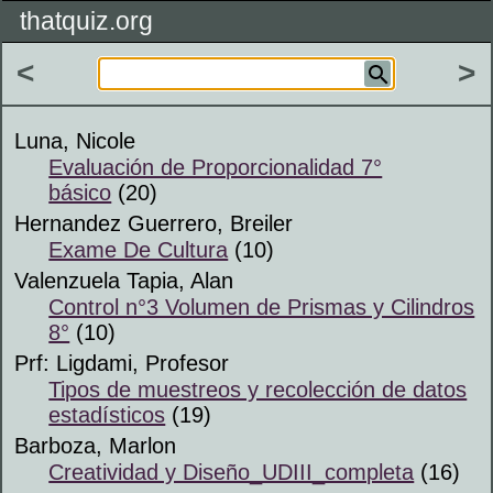
thatquiz.org
<
>
Luna, Nicole
Evaluación de Proporcionalidad 7°
básico
(20)
Hernandez Guerrero, Breiler
Exame De Cultura
(10)
Valenzuela Tapia, Alan
Control n°3 Volumen de Prismas y Cilindros
8°
(10)
Prf: Ligdami, Profesor
Tipos de muestreos y recolección de datos
estadísticos
(19)
Barboza, Marlon
Creatividad y Diseño_UDIII_completa
(16)