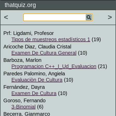
thatquiz.org
<
>
Prf: Ligdami, Profesor
Tipos de muestreos estadísticos 1
(19)
Aricoche Diaz, Claudia Cristal
Examen De Cultura General
(10)
Barboza, Marlon
Programacion C++_I_Ud_Evaluacion
(21)
Paredes Palomino, Angiela
Evaluaciòn De Cultura
(10)
Fernández, Dayra
Examen De Cultura
(10)
Goroso, Fernando
3-Binomial
(6)
Becerra, Gianmarco