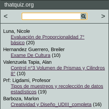
thatquiz.org
<
>
Luna, Nicole
Evaluación de Proporcionalidad 7°
básico
(20)
Hernandez Guerrero, Breiler
Exame De Cultura
(10)
Valenzuela Tapia, Alan
Control n°3 Volumen de Prismas y Cilindros
8°
(10)
Prf: Ligdami, Profesor
Tipos de muestreos y recolección de datos
estadísticos
(19)
Barboza, Marlon
Creatividad y Diseño_UDIII_completa
(16)