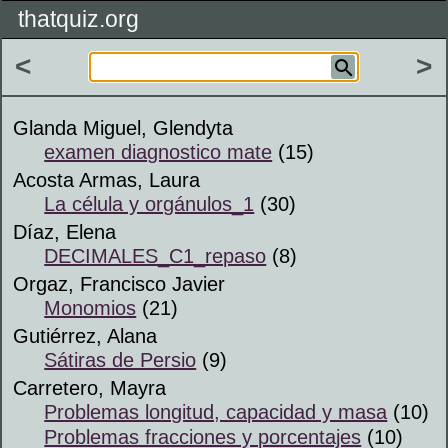
thatquiz.org
<
>
Glanda Miguel, Glendyta
examen diagnostico mate
(15)
Acosta Armas, Laura
La célula y orgánulos_1
(30)
Díaz, Elena
DECIMALES_C1_repaso
(8)
Orgaz, Francisco Javier
Monomios
(21)
Gutiérrez, Alana
Sátiras de Persio
(9)
Carretero, Mayra
Problemas longitud, capacidad y masa
(10)
Problemas fracciones y porcentajes
(10)