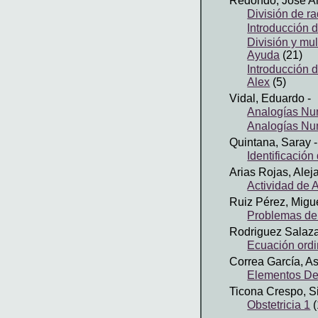
Redondo, José A
División de rad
Introducción d
División y mul
Ayuda
(21)
Introducción d
Alex
(5)
Vidal, Eduardo
-
Analogías Num
Analogías Num
Quintana, Saray
-
Identificació
Arias Rojas, Alej
Actividad de A
Ruiz Pérez, Migu
Problemas de
Rodriguez Salaza
Ecuación ordi
Correa García, As
Elementos De
Ticona Crespo, Si
Obstetricia 1
(