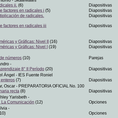
ntonio
- SkateMates
icales ii.
(6)
Diapositivas
e factores en radicales i
(5)
Diapositivas
tiplicación de radicales.
Diapositivas
e factores en radicales iii
Diapositivas
éricas y Gráficas: Nivel II
(16)
Diapositivas
éricas y Gráficas: Nivel I
(19)
Diapositivas
n de números
(10)
Parejas
andro
-
prendizaje 8° II Período
(20)
Diapositivas
el Ángel
- IES Fuente Roniel
 enteros
(7)
Diapositivas
r, Oscar
- PREPARATORIA OFICIAL No. 100
naria recta
(8)
Diapositivas
hley Yarisbeth
-
 La Comunicación
(12)
Opciones
lvia
-
10)
Opciones