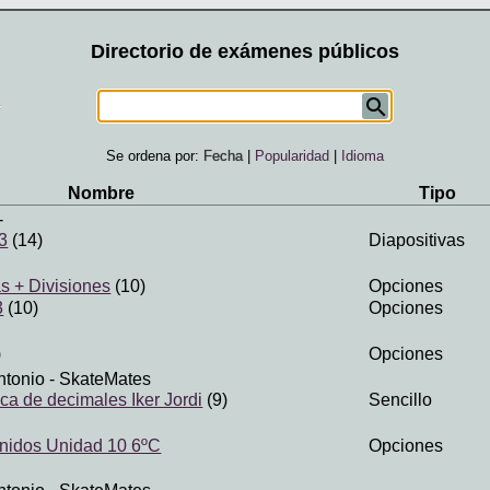
Directorio de exámenes públicos
Se ordena por:
Fecha
|
Popularidad
|
Idioma
Nombre
Tipo
-
3
(14)
Diapositivas
s + Divisiones
(10)
Opciones
3
(10)
Opciones
)
Opciones
ntonio
- SkateMates
ica de decimales Iker Jordi
(9)
Sencillo
nidos Unidad 10 6ºC
Opciones