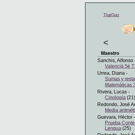
ThatQuiz
<
Maestro
Sanchis, Alfonso
Valencià 5è T
Urrea, Diana
-
Sumas y resta
Matemáticas 
Rivera, Lucas
-
Cinología
(21
Redondo, José A
Media aritmét
Guevara, Héctor
-
Prueba Conte
Lengua
(25)